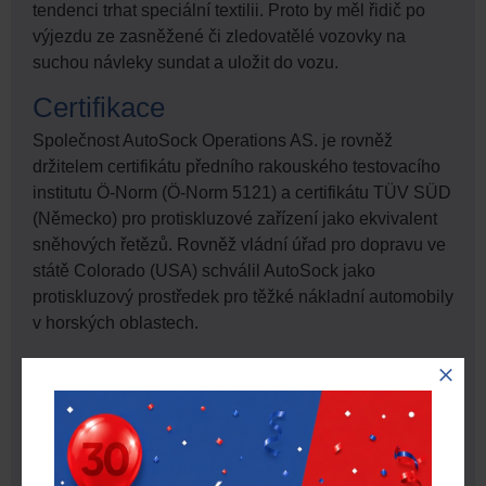
tendenci trhat speciální textilii. Proto by měl řidič po
výjezdu ze zasněžené či zledovatělé vozovky na
suchou návleky sundat a uložit do vozu.
Certifikace
Společnost AutoSock Operations AS. je rovněž
držitelem certifikátu předního rakouského testovacího
institutu Ö-Norm (Ö-Norm 5121) a certifikátu TÜV SÜD
(Německo) pro protiskluzové zařízení jako ekvivalent
sněhových řetězů. Rovněž vládní úřad pro dopravu ve
státě Colorado (USA) schválil AutoSock jako
protiskluzový prostředek pro těžké nákladní automobily
v horských oblastech.
PARAMETRY
Vozidlo
VZV