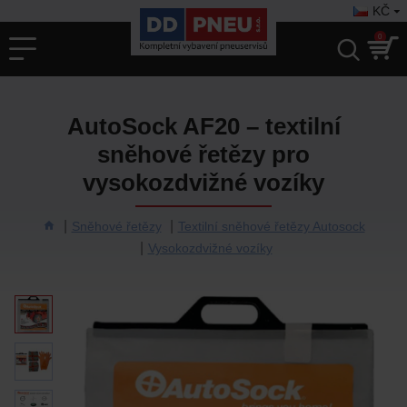
KČ
0
AutoSock AF20 – textilní
sněhové řetězy pro
vysokozdvižné vozíky
Sněhové řetězy
Textilní sněhové řetězy Autosock
Vysokozdvižné vozíky