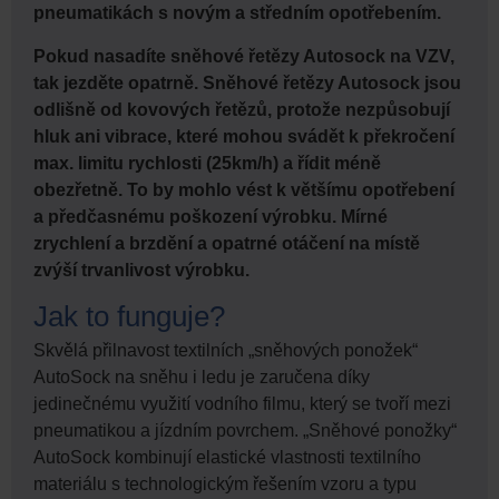
pneumatikách s novým a středním opotřebením.
Pokud nasadíte sněhové řetězy Autosock na VZV,
tak jezděte opatrně. Sněhové řetězy Autosock jsou
odlišně od kovových řetězů, protože nezpůsobují
hluk ani vibrace, které mohou svádět k překročení
max. limitu rychlosti (25km/h) a řídit méně
obezřetně. To by mohlo vést k většímu opotřebení
a předčasnému poškození výrobku. Mírné
zrychlení a brzdění a opatrné otáčení na místě
zvýší trvanlivost výrobku.
Jak to funguje?
Skvělá přilnavost textilních „sněhových ponožek“
AutoSock na sněhu i ledu je zaručena díky
jedinečnému využití vodního filmu, který se tvoří mezi
pneumatikou a jízdním povrchem. „Sněhové ponožky“
AutoSock kombinují elastické vlastnosti textilního
materiálu s technologickým řešením vzoru a typu