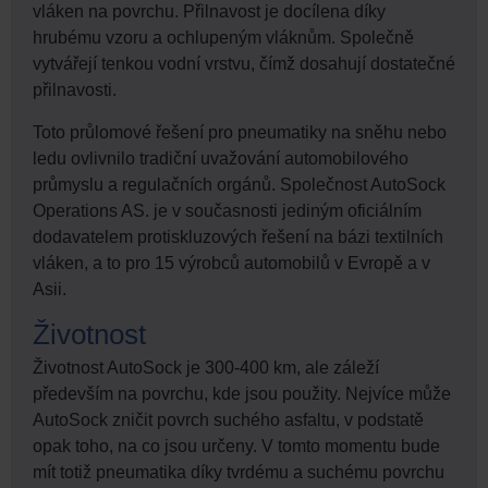
vláken na povrchu. Přilnavost je docílena díky
hrubému vzoru a ochlupeným vláknům. Společně
vytvářejí tenkou vodní vrstvu, čímž dosahují dostatečné
přilnavosti.
Toto průlomové řešení pro pneumatiky na sněhu nebo
ledu ovlivnilo tradiční uvažování automobilového
průmyslu a regulačních orgánů. Společnost AutoSock
Operations AS. je v současnosti jediným oficiálním
dodavatelem protiskluzových řešení na bázi textilních
vláken, a to pro 15 výrobců automobilů v Evropě a v
Asii.
Životnost
Životnost AutoSock je 300-400 km, ale záleží
především na povrchu, kde jsou použity. Nejvíce může
AutoSock zničit povrch suchého asfaltu, v podstatě
opak toho, na co jsou určeny. V tomto momentu bude
mít totiž pneumatika díky tvrdému a suchému povrchu