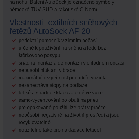
na nohu. Balení AutoSock je označeno symboly
německé TÜV SÜD a rakouské Ö-Norm.
Vlastnosti textilních sněhových
řetězů AutoSock AF 20
perfektní pomocník v zimním počasí
určené k používání na sněhu a ledu bez
štěrkového posypu
snadná montáž a demontáž i v chladném počasí
nepůsobí hluk ani vibrace
maximální bezpečnost pro řidiče vozidla
nezanechává stopy na podlaze
lehké a snadno skladovatelné ve voze
samo-vycentrování po obutí na pneu
pro opakované použití, lze prát v pračce
nepůsobí negativně na životní prostředí a jsou
recyklovatelné
použitelné také pro nakladače letadel