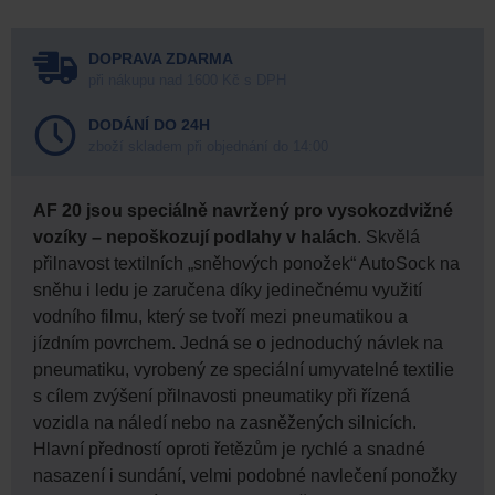
DOPRAVA ZDARMA
při nákupu nad 1600 Kč s DPH
DODÁNÍ DO 24H
zboží skladem při objednání do 14:00
AF 20 jsou speciálně navržený pro vysokozdvižné
vozíky – nepoškozují podlahy v halách
. Skvělá
přilnavost textilních „sněhových ponožek“ AutoSock na
sněhu i ledu je zaručena díky jedinečnému využití
vodního filmu, který se tvoří mezi pneumatikou a
jízdním povrchem. Jedná se o jednoduchý návlek na
pneumatiku, vyrobený ze speciální umyvatelné textilie
s cílem zvýšení přilnavosti pneumatiky při řízená
vozidla na náledí nebo na zasněžených silnicích.
Hlavní předností oproti řetězům je rychlé a snadné
nasazení i sundání, velmi podobné navlečení ponožky