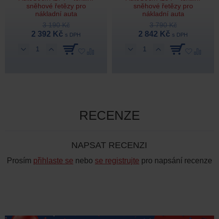
sněhové řetězy pro
sněhové řetězy pro
nákladní auta
nákladní auta
3 190 Kč
3 790 Kč
2 392 Kč
2 842 Kč
s DPH
s DPH
RECENZE
NAPSAT RECENZI
Prosím
přihlaste se
nebo
se registrujte
pro napsání recenze