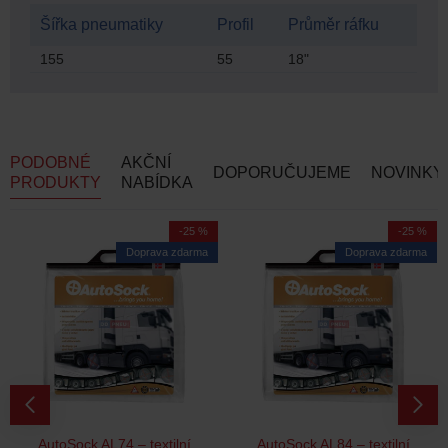
Šířka pneumatiky
Profil
Průměr ráfku
155
55
18"
PODOBNÉ
AKČNÍ
DOPORUČUJEME
NOVINKY
PRODUKTY
NABÍDKA
-25 %
-25 %
Doprava zdarma
Doprava zdarma
AutoSock AL74 – textilní
AutoSock AL84 – textilní