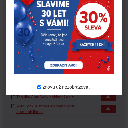
Materiál
textil
Počet v balení
2 ks
Varianta produktu
AutoSock AF20
KE STAŽENÍ
Název souboru
Stáhnout
Osvědčení o způsobilosti Autosocku pro
ČR
Certifikát AutoSock ÖNORM
AutoSock – MANUÁL
znovu už nezobrazovat
Tabulka AutoSock nákladní a vzv
AutoSock je schválen světovými
automobilkami