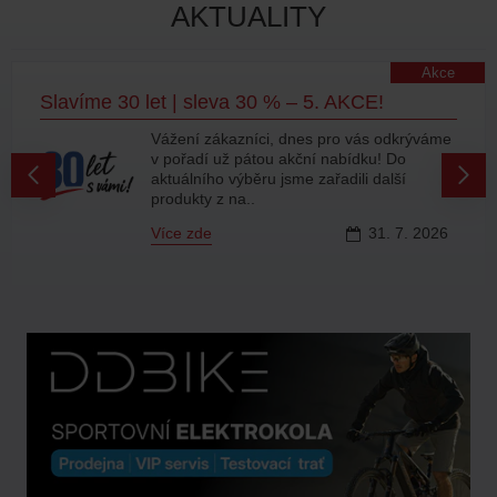
AKTUALITY
Akce
Slavíme 30 let | sleva 30 % – 5. AKCE!
Vážení zákazníci, dnes pro vás odkrýváme
v pořadí už pátou akční nabídku! Do
aktuálního výběru jsme zařadili další
produkty z na..
Více zde
31.
7.
2026