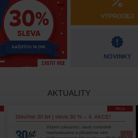
VÝPRODEJ
NOVINKY
ZJISTIT VÍCE
AKTUALITY
Akce
Slavíme 30 let | sleva 30 % – 4. AKCE!
Vážení zákazníci, slavit rozhodně
nepřestáváme a přinášíme vám
další porci produktů se slevou 30 %. Ať