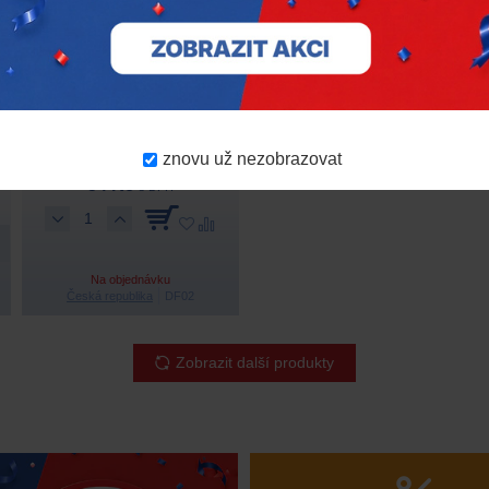
Ford matice M12x1,5 s
otočnou podložkou – klíč
19 mm
znovu už nezobrazovat
54 Kč
s DPH
Na objednávku
Česká republika
DF02
Zobrazit další produkty