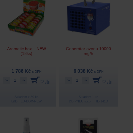
Aromatic box – NEW
Generátor ozonu 10000
(18ks)
mg/h
1 786 Kč
6 038 Kč
s DPH
s DPH
Skladem > 30 ks
Skladem 1 ks
L&D
LD-BOX-NEW
DD PNEU s.r.o.
HE-141D