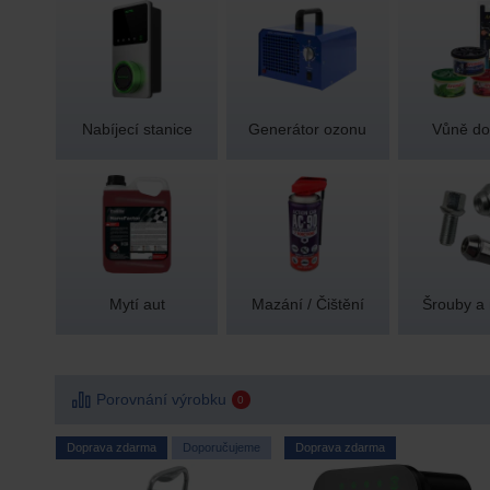
Nabíjecí stanice
Generátor ozonu
Vůně do
Mytí aut
Mazání / Čištění
Šrouby a 
Porovnání výrobku
0
Doprava zdarma
Doporučujeme
Doprava zdarma