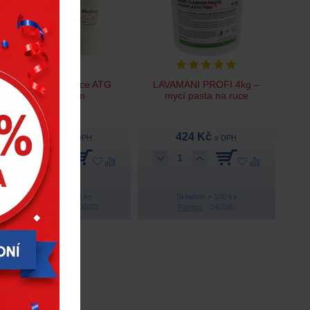
Pracovní rukavice ATG
LAVAMANI PROFI 4kg –
MaxiFoam
mycí pasta na ruce
120 Kč
424 Kč
s DPH
s DPH
Skladem > 100 ks
Skladem > 100 ks
ATG
ATG34-800/10
Remog
240550