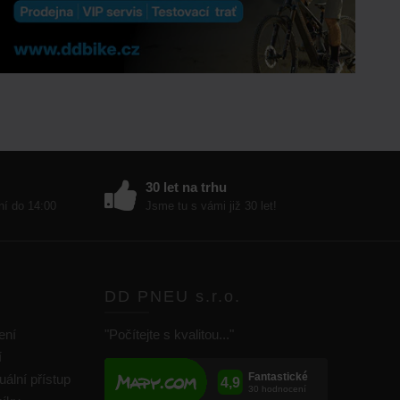
30 let na trhu
ní do 14:00
Jsme tu s vámi již 30 let!
DD PNEU s.r.o.
ení
"Počítejte s kvalitou..."
í
uální přístup