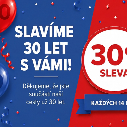
Nabíječka elektromobilů
Bezpečnostní baterka –
Autel Maxicharger AC
LIFEHAMMER OPTI-ON
WALLBOX 7 KW 1x32A
tmavě šedá
714 Kč
s DPH
20 558 Kč
s DPH
Skladem > 5 ks
LIFEHAMMER – Nizozemsko
Skladem 1 ks
Autel
106000146
TSO1EFSBL