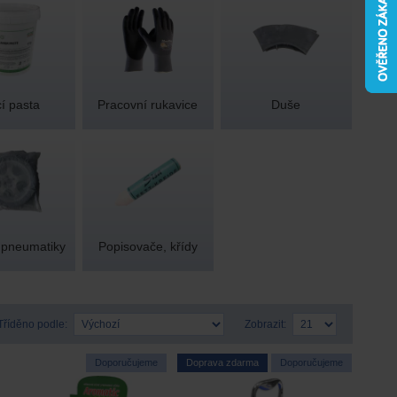
í pasta
Pracovní rukavice
Duše
a pneumatiky
Popisovače, křídy
Tříděno podle:
Zobrazit:
Doporučujeme
Doprava zdarma
Doporučujeme