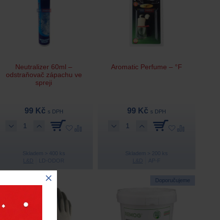
Neutralizer 60ml –
Aromatic Perfume – °F
odstraňovač zápachu ve
spreji
99 Kč
99 Kč
s DPH
s DPH
Skladem > 400 ks
Skladem > 200 ks
L&D
LD-ODOR
L&D
AP-F
Doporučujeme