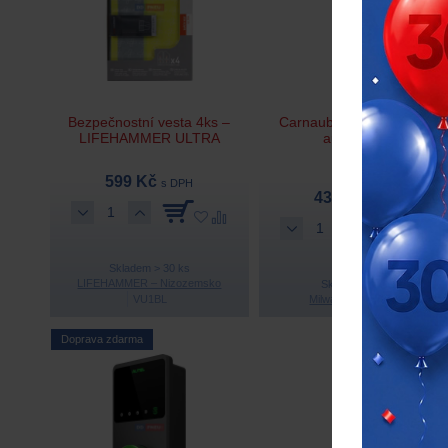
Bezpečnostní vesta 4ks –
Carnauba Wax – vosk na
LIFEHAMMER ULTRA
auto 750ml
599 Kč
s DPH
436 Kč
s DPH
Skladem > 30 ks
LIFEHAMMER – Nizozemsko
Skladem > 5 ks
VU1BL
Milwaukee
CW750
Doprava zdarma
Novinka
Doporučujeme