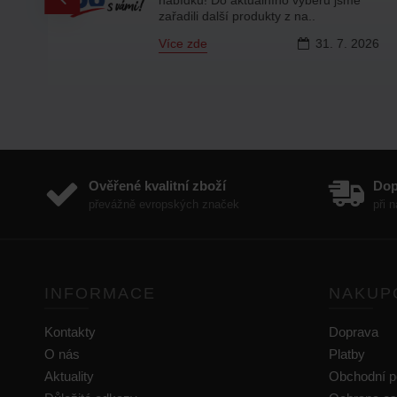
zařadili další produkty z na..
Více zde
31.
7.
2026
6
Ověřené kvalitní zboží
Do
převážně evropských značek
při 
INFORMACE
NAKUP
Kontakty
Doprava
O nás
Platby
Aktuality
Obchodní 