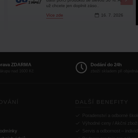
už chcete jen doplnit záso..
Více zde
16.
7.
2026
prava ZDARMA
Dodání do 24h
nákupu nad 1600 Kč
zboží skladem při objedná
OVÁNÍ
DALŠÍ BENEFITY
Poradenství a odborné škol
Výhodné ceny / Akční zbož
podmínky
Servis a odbornost – individ