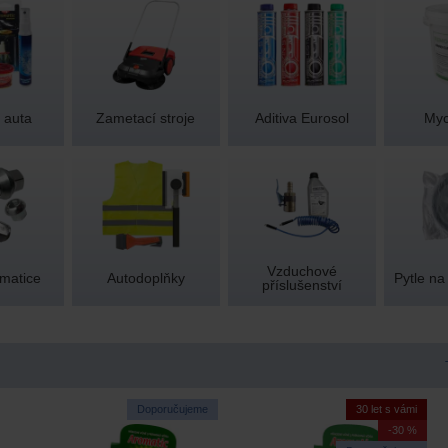
 auta
Zametací stroje
Aditiva Eurosol
Myc
Vzduchové
matice
Autodoplňky
Pytle n
příslušenství
Doporučujeme
30 let s vámi
-30 %