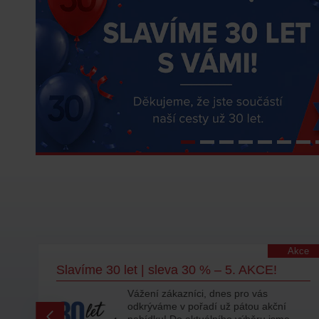
lity
Akce
Slavíme 30 let | sleva 30 % – 5. AKCE!
Vážení zákazníci, dnes pro vás
odkrýváme v pořadí už pátou akční
ty
nabídku! Do aktuálního výběru jsme