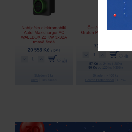
Nabíječka elektromobilů
Čistič brzd ve spreji
Autel Maxicharger AC
Grafen Professional – 500
WALLBOX 22 KW 3x32A
ml
tmavě šedá
71 Kč
s DPH
20 558 Kč
s DPH
57 Kč
od 24 ks (-20%)
50 Kč
od 120 ks (-30%)
Skladem 3 ks
Skladem > 400 ks
Autel
106000029
Grafen Professional
GPBC