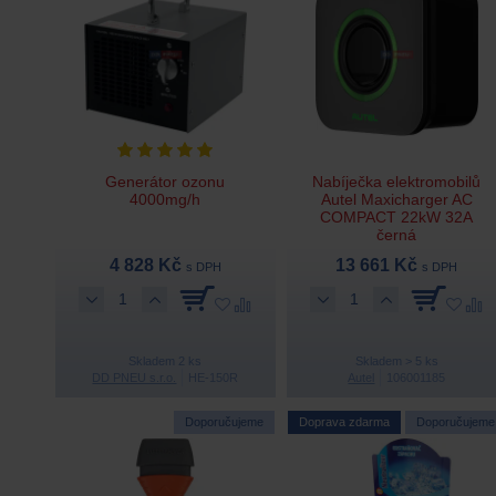
Generátor ozonu
Nabíječka elektromobilů
4000mg/h
Autel Maxicharger AC
COMPACT 22kW 32A
černá
4 828 Kč
13 661 Kč
s DPH
s DPH
Skladem 2 ks
Skladem > 5 ks
DD PNEU s.r.o.
HE-150R
Autel
106001185
Doporučujeme
Doprava zdarma
Doporučujeme