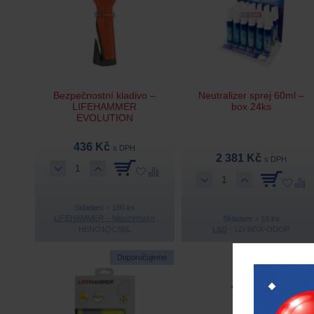
Bezpečnostní kladivo –
Neutralizer sprej 60ml –
LIFEHAMMER
box 24ks
EVOLUTION
436 Kč
s DPH
2 381 Kč
s DPH
Skladem > 100 ks
LIFEHAMMER – Nizozemsko
Skladem > 10 ks
HENO1QCSBL
L&D
LD-BOX-ODOR
Doporučujeme