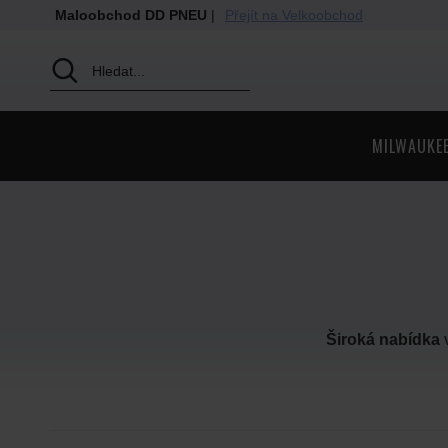
Maloobchod DD PNEU
|
Přejít na Velkoobchod
MILWAUKE
Široká nabídka
v