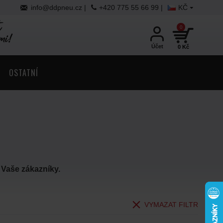
info@ddpneu.cz
|
+420 775 55 66 99 |
KČ
0
Účet
0 Kč
OSTATNÍ
o Vaše zákazníky.
VYMAZAT FILTR