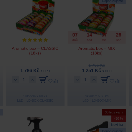
Doporučujeme
07
14
37
25
dnů
hod
min
sec
Aromatic box – CLASSIC
Aromatic box – MIX
(18ks)
(18ks)
1 786 Kč
1 786 Kč
1 251 Kč
s DPH
s DPH
Skladem > 60 ks
Skladem > 60 ks
L&D
LD-BOX-CLASSIC
L&D
LD-BOX-MIX
30 let s vámi
-30 %
Novinka
Doporučujeme