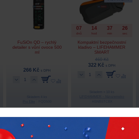
07
14
37
25
dnů
hod
min
sec
FuSiOn QD – rychlý
Kompaktní bezpečnostní
detailer s vůní ovoce 500
kladivo – LIFEHAMMER
ml
SMART
460 Kč
322 Kč
s DPH
266 Kč
s DPH
Skladem > 10 ks
LIFEHAMMER – Nizozemsko
Skladem 4 ks
Pro Elite
FQD500
HSNBSTCBX
Doprava zdarma
Doporučujeme