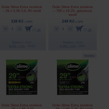
Duše Slime Extra zesílená
Duše Slime Extra zesílená
– 26 x 2,35-3,0, AV ventil
– 700 x 19-25, galuskový
ventil
338 Kč
249 Kč
s DPH
s DPH
Skladem > 40 ks
Skladem > 10 ks
SLIME – USA
30096
SLIME – USA
30061
Novinka
Duše Slime Extra zesílená
Duše Slime Extra zesílená
– 29 x 1,85-2,20,
– 29 x 1,85-2,20, AV ventil