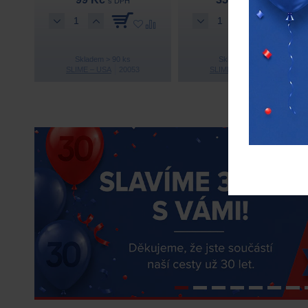
s DPH
s DPH
Skladem > 90 ks
Skladem > 10 ks
SLIME – USA
20053
SLIME – USA
30101