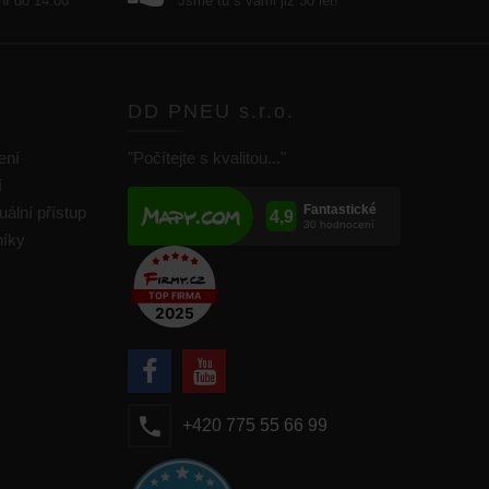
ní do 14:00
Jsme tu s vámi již 30 let!
DD PNEU s.r.o.
ení
"Počítejte s kvalitou..."
í
uální přístup
níky
+420 775 55 66 99