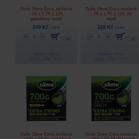
Duše Slime Extra zesílená
Duše Slime Extra zesílená
– 26 x 1,75-2,125,
– 26 x 1,75-2,125, AV
galuskový ventil
ventil
249 Kč
229 Kč
s DPH
s DPH
Skladem > 50 ks
Skladem > 30 ks
SLIME – USA
30060
SLIME – USA
30059
Duše Slime Extra zesílená
Duše Slime Extra zesílená
– 700 x 28-32, galuskový
– 700 x 35-43, AV ventil