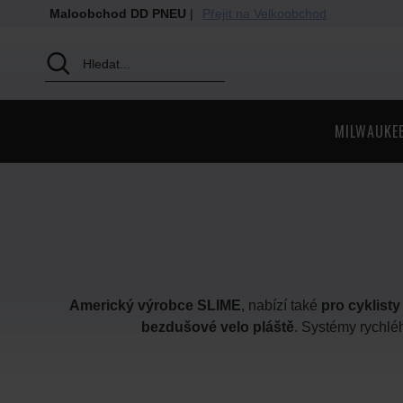
Maloobchod DD PNEU
|
Přejít na Velkoobchod
MILWAUKE
Americký výrobce SLIME
, nabízí také
pro cyklist
bezdušové velo pláště
. Systémy rychlé