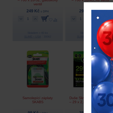
ventil
249 Kč
299 Kč
s DPH
s DPH
Skladem > 40 ks
Skladem > 10 ks
SLIME – USA
30062
SLIME – USA
30057
Novinka
Samolepící záplaty
Duše Slime Extra zesílená
SKABS
– 29 x 2,35-3,0, galuskový
ventil
99 Kč
350 Kč