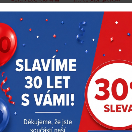
ventil
299 Kč
299 Kč
s DPH
s DPH
Skladem > 40 ks
Skladem > 40 ks
SLIME – USA
30077
SLIME – USA
30023
Novinka
Samolepící záplaty
Duše Slime Extra zesílená
SKABS a montážní páky
– 29 x 2,35-3,0, AV ventil
139 Kč
350 Kč