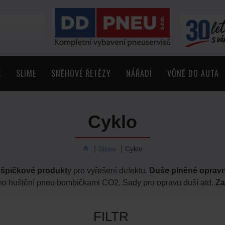
E
SLIME
SNĚHOVÉ ŘETĚZY
NÁŘADÍ
VŮNĚ DO AUTA
Cyklo
Slime
Cyklo
y špičkové produkt
y pro vyřešení defektu.
Duše plněné oprav
ho huštění pneu bombičkami CO2. Sady pro opravu duší atd.
Za
FILTR