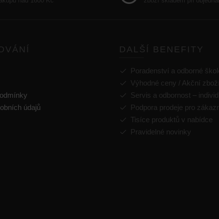
nákupu nad 1600 Kč
zboží skladem při objedná
OVÁNÍ
DALŠÍ BENEFITY
Poradenství a odborné škol
Výhodné ceny / Akční zbož
podmínky
Servis a odbornost – individ
obních údajů
Podpora prodeje pro zákaz
Tisíce produktů v nabídce
Pravidelné novinky