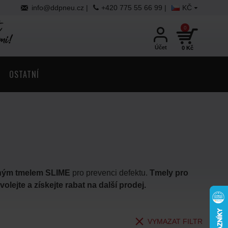
info@ddpneu.cz
|
+420 775 55 66 99 |
KČ
0
Účet
0 Kč
OSTATNÍ
ným tmelem SLIME
pro prevenci defektu.
Tmely pro
volejte a získejte rabat na další prodej.
VYMAZAT FILTR