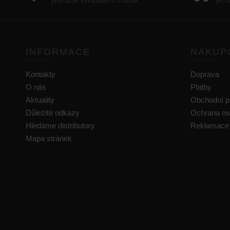
převážně evropských značek
při 
INFORMACE
NAKUP
Kontakty
Doprava
O nás
Platby
Aktuality
Obchodní 
Důležité odkazy
Ochrana os
Hledáme distributory
Reklamace
Mapa stránek