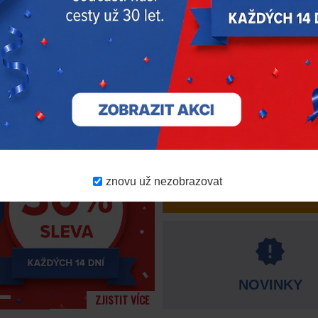
s DPH
s DPH
Skladem > 20 ks
Na objednávku
SLIME – USA
20483
SLIME – USA
30100
znovu už nezobrazovat
VÝPRODEJ
NOVINKY
ZJISTIT VÍCE