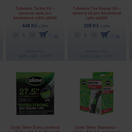
Tubeless Tackle Kit –
Tubeless Tire Repair Kit –
opravná sada pro
opravný kit pro bezdušové
bezdušové cyklo pláště
cyklo pláště
448 Kč
109 Kč
s DPH
s DPH
Skladem 3 ks
Skladem > 5 ks
SLIME – USA
G20439
SLIME – USA
G2650
Duše Slime Extra zesílená
Duše Slime Standard –
– 27,5 x 2,0-2,4, AV ventil
27,5 x 2,0-2,4, galuskový