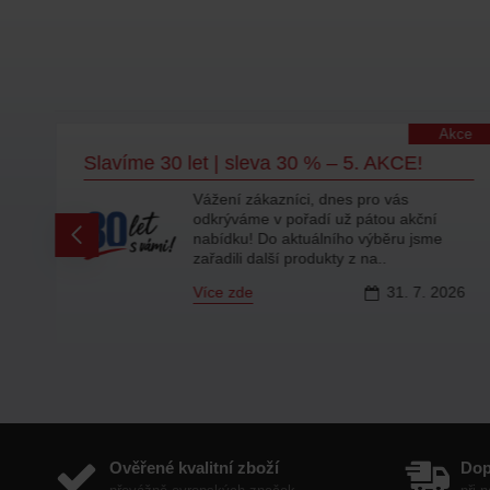
lity
Akce
Slavíme 30 let | sleva 30 % – 5. AKCE!
Vážení zákazníci, dnes pro vás
odkrýváme v pořadí už pátou akční
ty
nabídku! Do aktuálního výběru jsme
zařadili další produkty z na..
Více zde
31.
7.
2026
6
Ověřené kvalitní zboží
Do