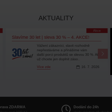
AKTUALITY
Akce
Slavíme 30 let | sleva 30 % – 4. AKCE!
Vážení zákazníci, slavit rozhodně
nepřestáváme a přinášíme vám
další porci produktů se slevou 30 %. Ať
už chcete jen doplnit záso..
Více zde
16.
7.
2026
prava ZDARMA
Dodání do 24h