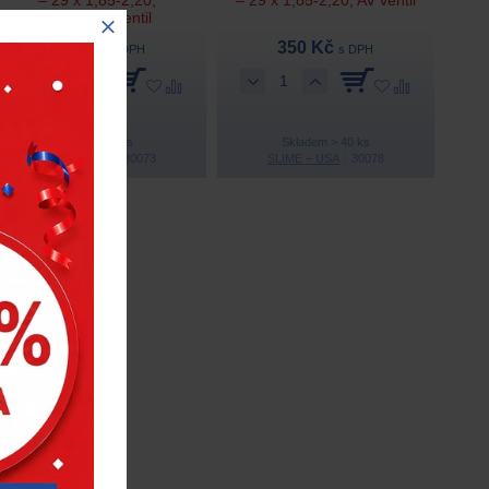
galuskový ventil
299 Kč
350 Kč
s DPH
s DPH
Skladem 3 ks
Skladem > 40 ks
SLIME – USA
30073
SLIME – USA
30078