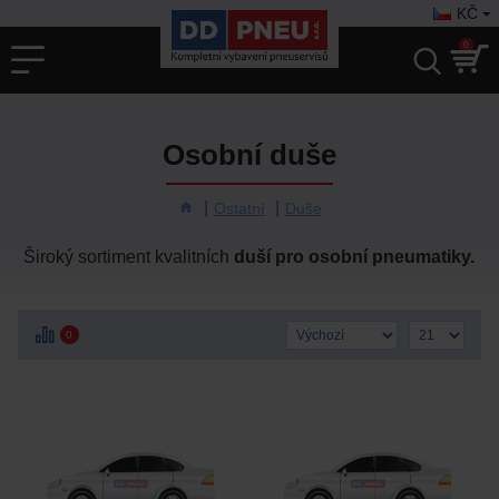
KČ
0
Osobní duše
Ostatní
Duše
Široký sortiment kvalitních
duší pro osobní pneumatiky.
0