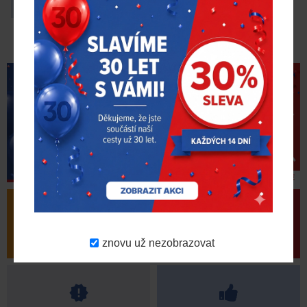
Schrader Pacific
R-0990-3
ZJISTIT VÍCE
VÝPRODEJ
AKČNÍ PRODUKTY
znovu už nezobrazovat