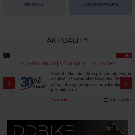
NOVINKY
DOPORUČUJEME
AKTUALITY
Akce
Slavíme 30 let | sleva 30 % – 5. AKCE!
Vážení zákazníci, dnes pro vás odkrýváme
v pořadí už pátou akční nabídku! Do
aktuálního výběru jsme zařadili další
produkty z na..
Více zde
31.
7.
2026