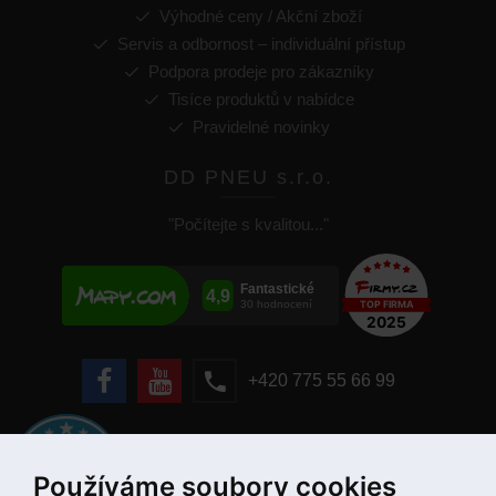
Výhodné ceny / Akční zboží
Servis a odbornost – individuální přístup
Podpora prodeje pro zákazníky
Tisíce produktů v nabídce
Pravidelné novinky
DD PNEU s.r.o.
"Počítejte s kvalitou..."
+420 775 55 66 99
Používáme soubory cookies