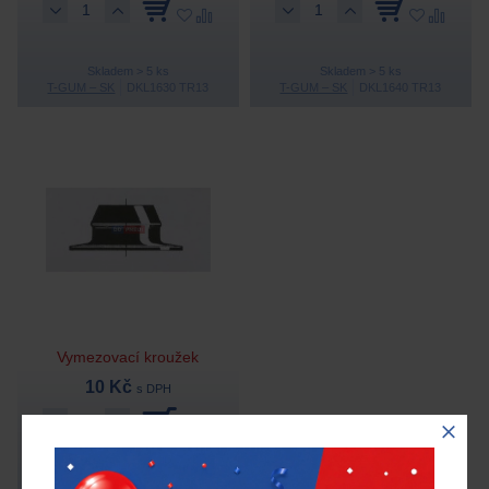
Skladem > 5 ks
Skladem > 5 ks
T-GUM – SK
DKL1630 TR13
T-GUM – SK
DKL1640 TR13
Vymezovací kroužek
10 Kč
s DPH
Skladem > 100 ks