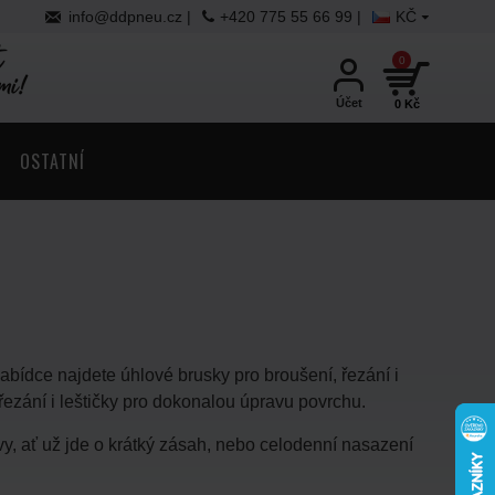
info@ddpneu.cz
|
+420 775 55 66 99 |
KČ
0
Účet
0 Kč
OSTATNÍ
nabídce najdete úhlové brusky pro broušení, řezání i
řezání i leštičky pro dokonalou úpravu povrchu.
, ať už jde o krátký zásah, nebo celodenní nasazení