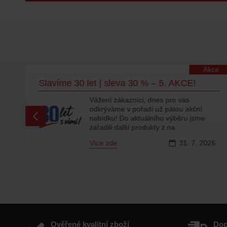
lity
Akce
Slavíme 30 let | sleva 30 % – 5. AKCE!
Vážení zákazníci, dnes pro vás
odkrýváme v pořadí už pátou akční
ty
nabídku! Do aktuálního výběru jsme
zařadili další produkty z na..
Více zde
31.
7.
2026
6
Ověřené kvalitní zboží
Do