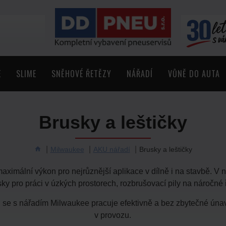
E
SLIME
SNĚHOVÉ ŘETĚZY
NÁŘADÍ
VŮNĚ DO AUTA
Brusky a leštičky
Milwaukee
AKU nářadí
Brusky a leštičky
aximální výkon pro nejrůznější aplikace v dílně i na stavbě. V 
sky pro práci v úzkých prostorech, rozbrušovací pily na náročné 
e s nářadím Milwaukee pracuje efektivně a bez zbytečné únavy
v provozu.