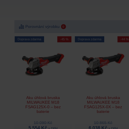
Porovnání výrobku
0
Doprava zdarma
-45 %
Doprava zdarma
-44 %
Aku úhlová bruska
Aku úhlová bruska
MILWAUKEE M18
MILWAUKEE M18
FSAG125X-0 – bez
FSAG125X-0X – bez
baterie
baterie
10 090 Kč
10 865 Kč
5 554 Kč
6 038 Kč
s DPH
s DPH