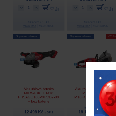
Skladem > 10 ks
Skladem 1 ks
Milwaukee
4933478436
Milwaukee
4933478437
Doprava zdarma
Doprava zdarma
-20 %
Aku úhlová bruska
Aku rozbrušovací pila
MILWAUKEE M18
MILWAUKEE
FHSAGO180VXPDB2-0X
M18FCOS230-0 – bez
– bez baterie
baterie
22 589 Kč
12 498 Kč
18 138 Kč
s DPH
s DPH