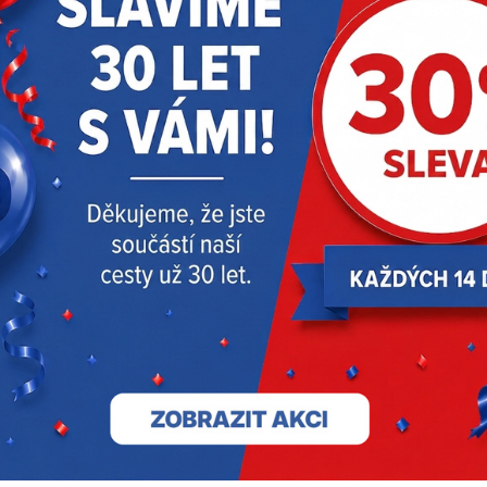
Na objednávku
Na objednávku
Milwaukee
4933499175
Milwaukee
4933480955
Doprava zdarma
Aku úhlová vřetenová
bruska MILWAUKEE M12
FDGA2-522B
11 010 Kč
s DPH