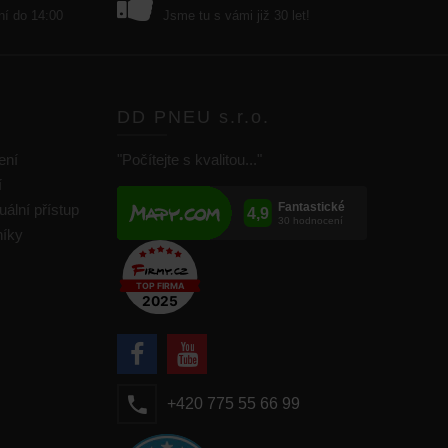
ní do 14:00
Jsme tu s vámi již 30 let!
DD PNEU s.r.o.
ení
"Počítejte s kvalitou..."
í
uální přístup
níky
+420 775 55 66 99