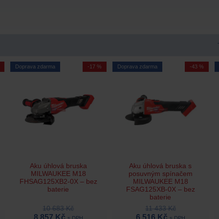
Doprava zdarma
-17 %
Doprava zdarma
-43 %
Aku úhlová bruska
Aku úhlová bruska s
MILWAUKEE M18
posuvným spínačem
FHSAG125XB2-0X – bez
MILWAUKEE M18
baterie
FSAG125XB-0X – bez
baterie
10 683 Kč
11 433 Kč
8 857 Kč
6 516 Kč
s DPH
s DPH