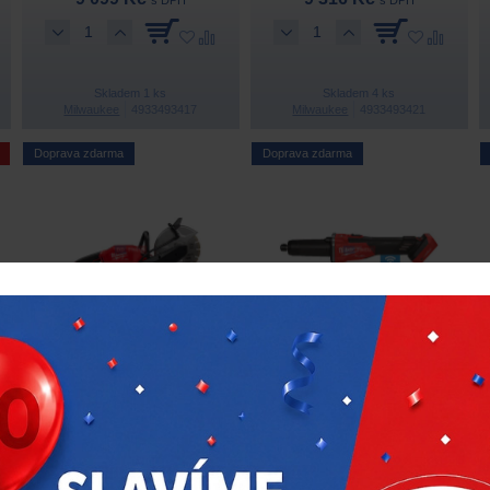
Skladem 1 ks
Skladem 4 ks
Milwaukee
4933493417
Milwaukee
4933493421
Doprava zdarma
Doprava zdarma
Aku rozbrušovací pila
Aku přímá bruska
MILWAUKEE M18
MILWAUKEE M18
FCOS230-121
FDGROVB-0X – bez
baterie
30 031 Kč
11 373 Kč
s DPH
s DPH