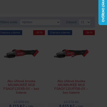
Tříděno podle:
Zobrazit:
Doprava zdarma
-35 %
Doprava zdarma
-34 %
Aku úhlová bruska
Aku úhlová bruska
MILWAUKEE M18
MILWAUKEE M18
FSAGF125XB-0X – bez
FSAGF125XPDB-0X –
baterie
bez baterie
12 680 Kč
13 272 Kč
8 215 Kč
8 815 Kč
s DPH
s DPH