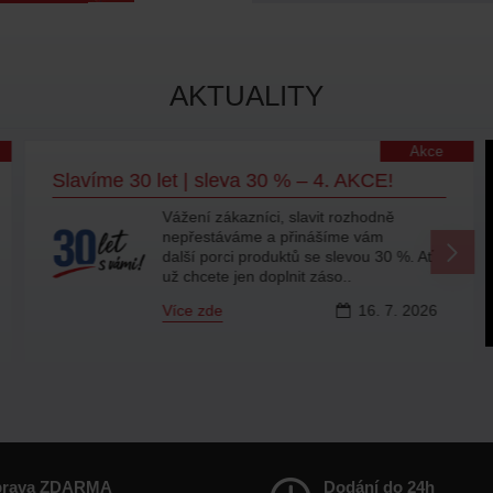
AKTUALITY
Akce
Slavíme 30 let | sleva 30 % – 4. AKCE!
Vážení zákazníci, slavit rozhodně
nepřestáváme a přinášíme vám
další porci produktů se slevou 30 %. Ať
už chcete jen doplnit záso..
Více zde
16.
7.
2026
prava ZDARMA
Dodání do 24h