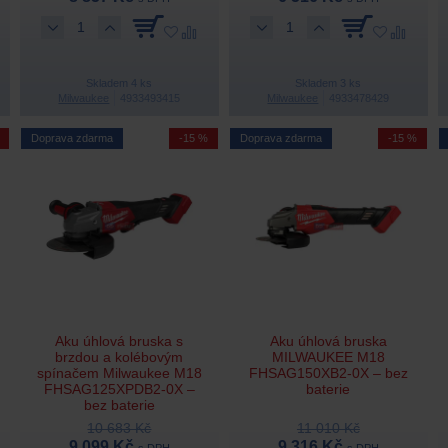
Skladem 4 ks
Skladem 3 ks
Milwaukee
4933493415
Milwaukee
4933478429
Doprava zdarma
-15 %
Doprava zdarma
-15 %
Aku úhlová bruska s
Aku úhlová bruska
brzdou a kolébovým
MILWAUKEE M18
spínačem Milwaukee M18
FHSAG150XB2-0X – bez
FHSAG125XPDB2-0X –
baterie
bez baterie
10 683 Kč
11 010 Kč
9 099 Kč
9 316 Kč
s DPH
s DPH