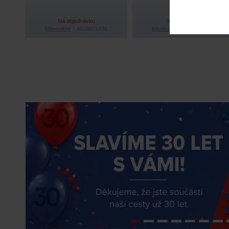
Na objednávku
Skladem 1 ks
Milwaukee
4933471436
Milwaukee
4933498979