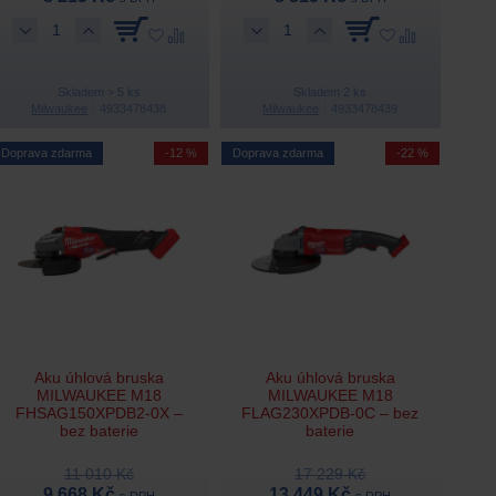
Skladem > 5 ks
Skladem 2 ks
Milwaukee
4933478438
Milwaukee
4933478439
Doprava zdarma
-12 %
Doprava zdarma
-22 %
Aku úhlová bruska
Aku úhlová bruska
MILWAUKEE M18
MILWAUKEE M18
FHSAG150XPDB2-0X –
FLAG230XPDB-0C – bez
bez baterie
baterie
11 010 Kč
17 229 Kč
9 668 Kč
13 449 Kč
s DPH
s DPH