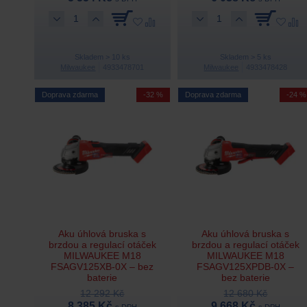
Skladem > 10 ks
Skladem > 5 ks
Milwaukee
4933478701
Milwaukee
4933478428
Doprava zdarma
-32 %
Doprava zdarma
-24 %
Aku úhlová bruska s
Aku úhlová bruska s
brzdou a regulací otáček
brzdou a regulací otáček
MILWAUKEE M18
MILWAUKEE M18
FSAGV125XB-0X – bez
FSAGV125XPDB-0X –
baterie
bez baterie
12 292 Kč
12 680 Kč
8 385 Kč
9 668 Kč
s DPH
s DPH