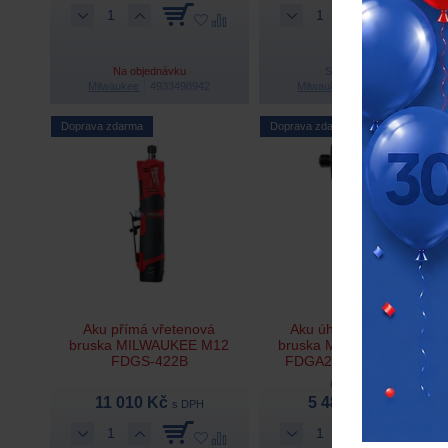
Na objednávku
Skladem 1 ks
Milwaukee
4933498942
Milwaukee
4933471696
Doprava zdarma
Doprava zdarma
-16 %
Aku přímá vřetenová
Aku úhlová vřetenová
bruska MILWAUKEE M12
bruska MILWAUKEE M12
FDGS-422B
FDGA2-0 – bez baterie
6 521 Kč
11 010 Kč
5 487 Kč
s DPH
s DPH