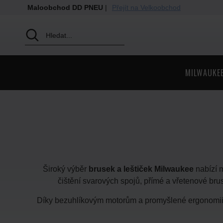
Maloobchod DD PNEU
|
Přejít na Velkoobchod
MILWAUKE
Široký výběr
brusek a leštiček Milwaukee
nabízí m
čištění svarových spojů, přímé a vřetenové bru
Díky bezuhlíkovým motorům a promyšlené ergonomii s