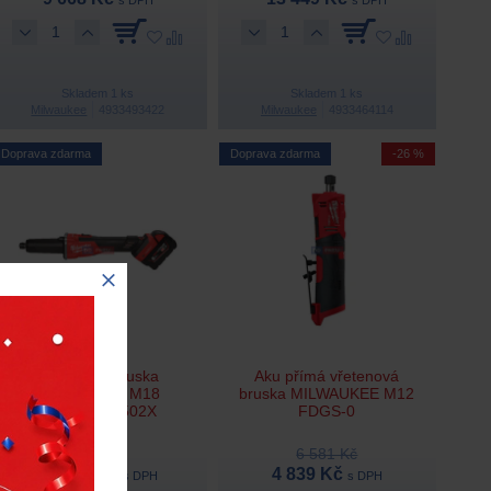
Skladem 1 ks
Skladem 1 ks
Milwaukee
4933493422
Milwaukee
4933464114
Doprava zdarma
Doprava zdarma
-26 %
Aku přímá bruska
Aku přímá vřetenová
MILWAUKEE M18
bruska MILWAUKEE M12
FDGROVB-502X
FDGS-0
6 581 Kč
20 811 Kč
4 839 Kč
s DPH
s DPH