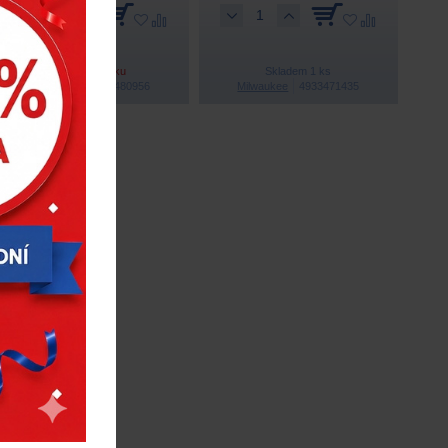
Na objednávku
Skladem 1 ks
Milwaukee
4933480956
Milwaukee
4933471435