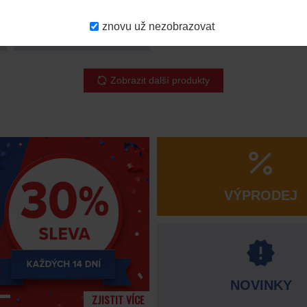
znovu už nezobrazovat
Na objednávku
Milwaukee
4933498980
Zobrazit další produkty
VÝPRODEJ
NOVINKY
ZJISTIT VÍCE