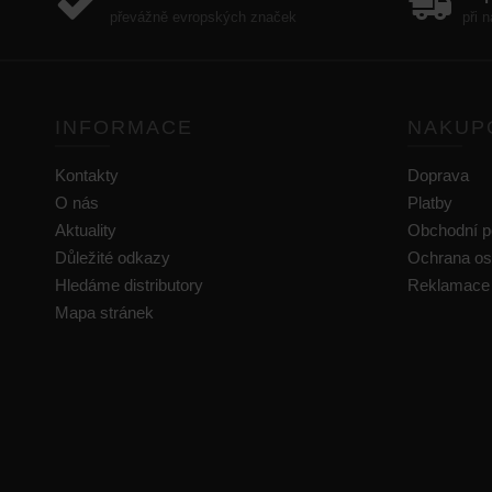
převážně evropských značek
při 
INFORMACE
NAKUP
Kontakty
Doprava
O nás
Platby
Aktuality
Obchodní 
Důležité odkazy
Ochrana os
Hledáme distributory
Reklamace
Mapa stránek