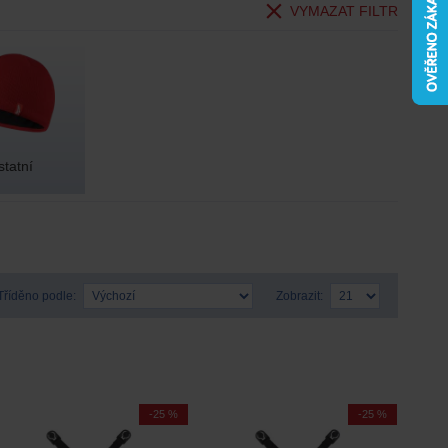
VYMAZAT FILTR
statní
Tříděno podle:
Zobrazit:
-25 %
-25 %