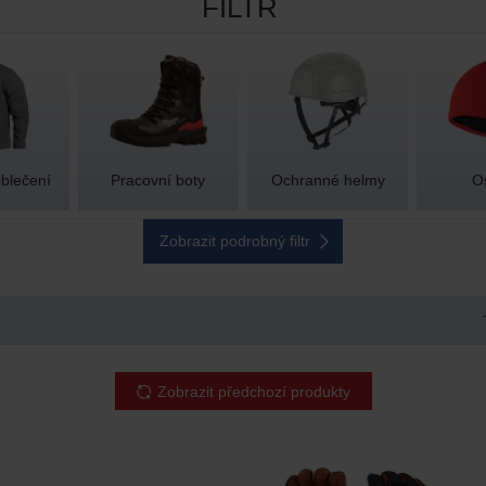
FILTR
blečení
Pracovní boty
Ochranné helmy
O
Zobrazit podrobný filtr
RIÁL
VELIKOST
BARVA
Zobrazit předchozí produkty