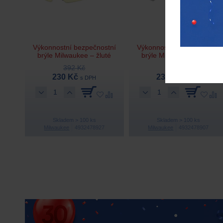
Výkonnostní bezpečnostní
Výkonnostní bezpečnostní
brýle Milwaukee – žluté
brýle Milwaukee – šedé
392 Kč
392 Kč
230 Kč
230 Kč
s DPH
s DPH
Skladem > 100 ks
Skladem > 100 ks
Milwaukee
4932478927
Milwaukee
4932478907