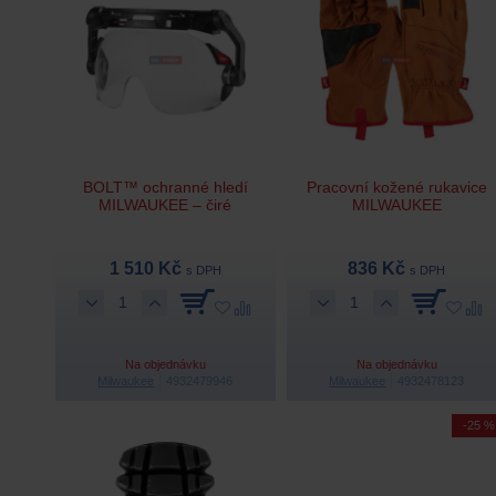
BOLT™ ochranné hledí
Pracovní kožené rukavice
MILWAUKEE – čiré
MILWAUKEE
1 510 Kč
836 Kč
s DPH
s DPH
Na objednávku
Na objednávku
Milwaukee
4932479946
Milwaukee
4932478123
-25 %