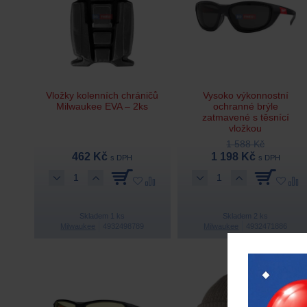
Vložky kolenních chráničů
Vysoko výkonnostní
Milwaukee EVA – 2ks
ochranné brýle
zatmavené s těsnící
vložkou
1 588 Kč
462 Kč
1 198 Kč
s DPH
s DPH
Skladem 1 ks
Skladem 2 ks
Milwaukee
4932498789
Milwaukee
4932471886