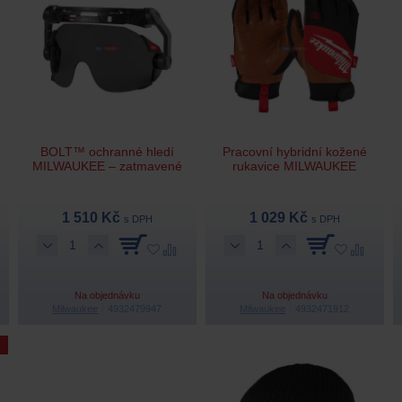
BOLT™ ochranné hledí
Pracovní hybridní kožené
MILWAUKEE – zatmavené
rukavice MILWAUKEE
1 510 Kč
1 029 Kč
s DPH
s DPH
Na objednávku
Na objednávku
Milwaukee
4932479947
Milwaukee
4932471912