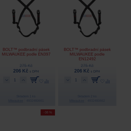
BOLT™ podbradní pásek
BOLT™ podbradní pásek
MILWAUKEE podle EN397
MILWAUKEE podle
EN12492
275 Kč
275 Kč
206 Kč
206 Kč
s DPH
s DPH
Skladem 1 ks
Skladem 2 ks
Milwaukee
4932480661
Milwaukee
4932480662
-38 %