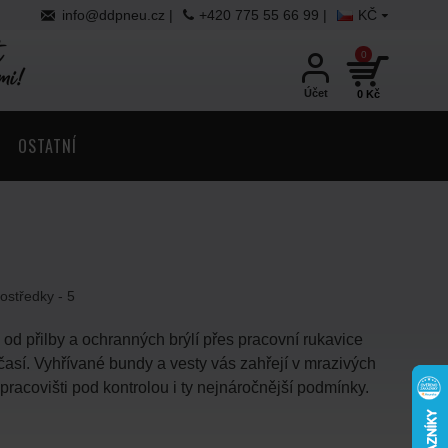
info@ddpneu.cz
|
+420 775 55 66 99 |
KČ
0
Účet
0 Kč
OSTATNÍ
ostředky - 5
od přilby a ochranných brýlí přes pracovní rukavice
časí. Vyhřívané bundy a vesty vás zahřejí v mrazivých
pracovišti pod kontrolou i ty nejnáročnější podmínky.