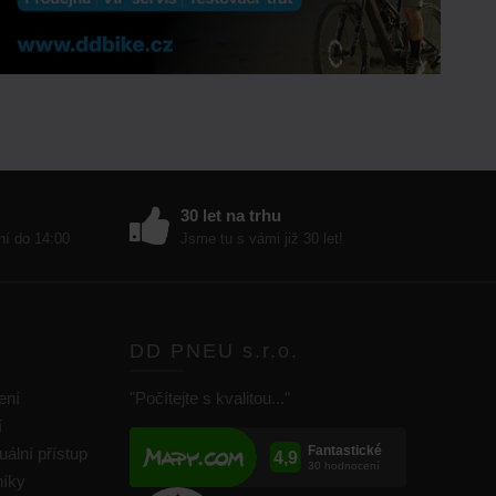
30 let na trhu
ní do 14:00
Jsme tu s vámi již 30 let!
DD PNEU s.r.o.
ení
"Počítejte s kvalitou..."
í
uální přístup
níky