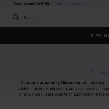
Maloobchod DD PNEU
|
Přejít na Velkoobchod
MILWAUKE
Milwa
Ochranné prostředky Milwaukee
zahrnují komplet
odolné proti proříznutí a nárazům až po pracovní obu
dnech, v horku zase oceníte chladicí ručníky nebo po