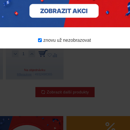
Výkonnostní bezpečnostní
brýle Milwaukee –
stříbrné, zrcadlové
znovu už nezobrazovat
385 Kč
s DPH
Na objednávku
Milwaukee
4932498365
Zobrazit další produkty