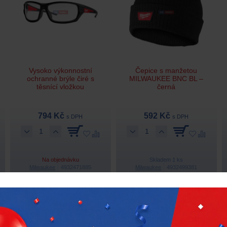
Vysoko výkonnostní
Čepice s manžetou
ochranné brýle čiré s
MILWAUKEE BNC BL –
těsnící vložkou
černá
794 Kč
592 Kč
s DPH
s DPH
Na objednávku
Skladem 1 ks
Milwaukee
4932471885
Milwaukee
4932499381
-27 %