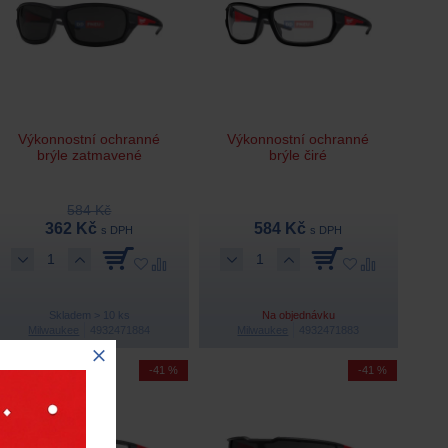
Výkonnostní ochranné
Výkonnostní ochranné
brýle zatmavené
brýle čiré
584 Kč
362 Kč
584 Kč
s DPH
s DPH
Skladem > 10 ks
Na objednávku
Milwaukee
4932471884
Milwaukee
4932471883
-41 %
-41 %