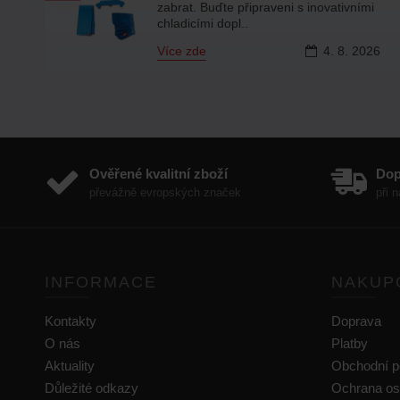
zařadili další produkty z na..
Více zde
31.
7.
2026
6
Ověřené kvalitní zboží
Do
převážně evropských značek
při 
INFORMACE
NAKUP
Kontakty
Doprava
O nás
Platby
Aktuality
Obchodní 
Důležité odkazy
Ochrana os