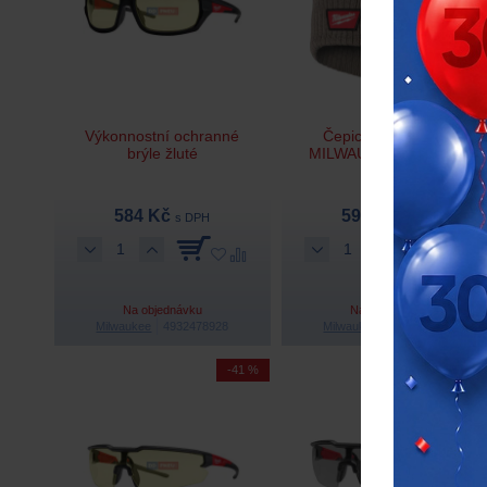
Výkonnostní ochranné
Čepice s manžetou
brýle žluté
MILWAUKEE BNC BR –
hnědá
584 Kč
592 Kč
s DPH
s DPH
Na objednávku
Na objednávku
Milwaukee
4932478928
Milwaukee
4932499384
-41 %
-41 %