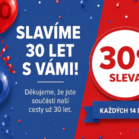
Ochranné brýle
Ochranné brýle čiré
zatmavené
316 Kč
316 Kč
230 Kč
s DPH
s DPH
Na objednávku
Skladem > 90 ks
Milwaukee
4932471882
Milwaukee
4932471881