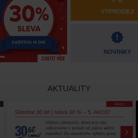
VÝPRODEJ
NOVINKY
ZJISTIT VÍCE
AKTUALITY
Akce
Slavíme 30 let | sleva 30 % – 4. AKCE!
Vážení zákazníci, slavit rozhodně
nepřestáváme a přinášíme vám
další porci produktů se slevou 30 %. Ať