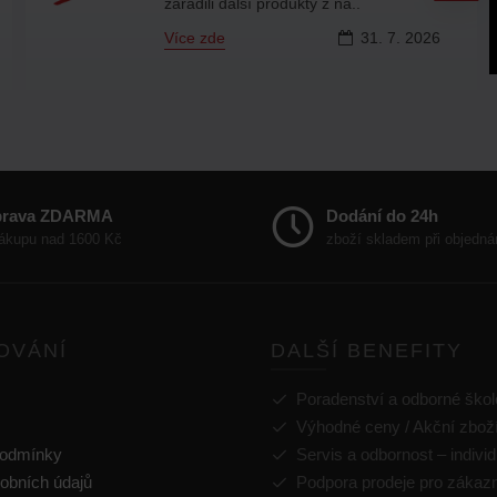
už chcete jen doplnit záso..
Více zde
16.
7.
2026
prava ZDARMA
Dodání do 24h
nákupu nad 1600 Kč
zboží skladem při objedná
OVÁNÍ
DALŠÍ BENEFITY
Poradenství a odborné škol
Výhodné ceny / Akční zbož
podmínky
Servis a odbornost – individ
obních údajů
Podpora prodeje pro zákaz