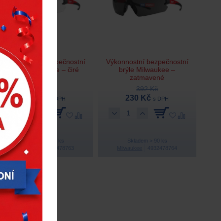
Výkonnostní bezpečnostní
Výkonnostní bezpečnostní
brýle Milwaukee – čiré
brýle Milwaukee –
zatmavené
392 Kč
392 Kč
230 Kč
230 Kč
s DPH
s DPH
Skladem > 40 ks
Skladem > 90 ks
Milwaukee
4932478763
Milwaukee
4932478764