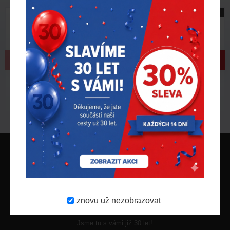
Aktuality
Nedejte letním teplotám šanci s chladicím
vybavením MILWAUKEE!
Léto je v plném proudu a vysoké teploty na
pracovišti umí dát tělu pořádně zabrat.
Buďte připraveni s inovativními chladicími
dopl..
Více zde
4.
8.
2026
Doprava ZDARMA
při nákupu nad 1600 Kč
znovu už nezobrazovat
30 let na trhu
Jsme tu s vámi již 30 let!