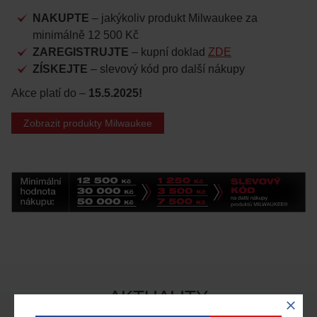
NAKUPTE
– jakýkoliv produkt Milwaukee
za
minimálně 12 500 Kč
ZAREGISTRUJTE
– kupní doklad
ZDE
ZÍSKEJTE
– slevový kód pro další nákupy
Akce platí do –
15.5.2025!
Zobrazit produkty Milwaukee
AKTUALITY