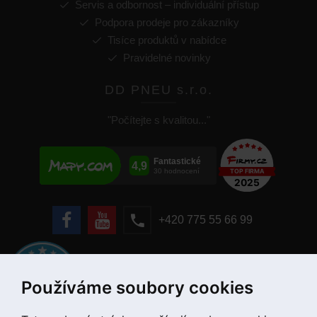
Servis a odbornost – individuální přístup
Podpora prodeje pro zákazníky
Tisíce produktů v nabídce
Pravidelné novinky
DD PNEU s.r.o.
"Počítejte s kvalitou..."
+420 775 55 66 99
Používáme soubory cookies