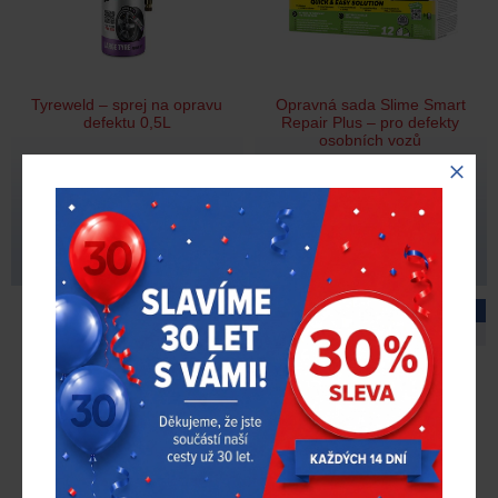
Tyreweld – sprej na opravu
Opravná sada Slime Smart
defektu 0,5L
Repair Plus – pro defekty
osobních vozů
230 Kč
1 440 Kč
s DPH
s DPH
Skladem > 100 ks
Skladem > 100 ks
Novinka
Doprava zdarma
Novinka
Doporučujeme