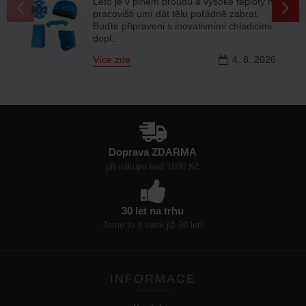
 je v plném proudu a vysoké teploty na
aktuá
ovišti umí dát tělu pořádně zabrat.
produ
e připraveni s inovativními chladicími
..
Více 
e zde
4.
8.
2026
Doprava ZDARMA
při nákupu nad 1600 Kč
30 let na trhu
Jsme tu s vámi již 30 let!
INFORMACE