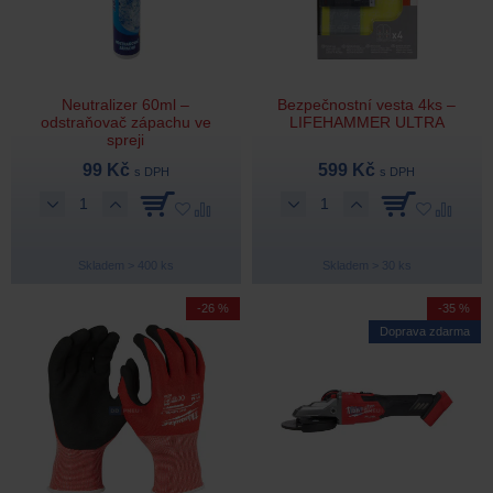
Neutralizer 60ml –
Bezpečnostní vesta 4ks –
odstraňovač zápachu ve
LIFEHAMMER ULTRA
spreji
99 Kč
599 Kč
s DPH
s DPH
Skladem > 400 ks
Skladem > 30 ks
-26 %
-35 %
Doprava zdarma