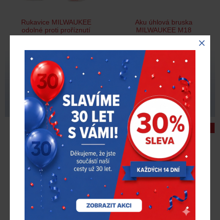
Rukavice MILWAUKEE
Aku úhlová bruska
odolné proti proříznutí
MILWAUKEE M18
Stupeň 1
FSAGF125XB-0X – bez
baterie
146 Kč
12 680 Kč
108 Kč
8 215 Kč
s DPH
s DPH
Skladem > 200 ks
Skladem > 5 ks
-27 %
-24 %