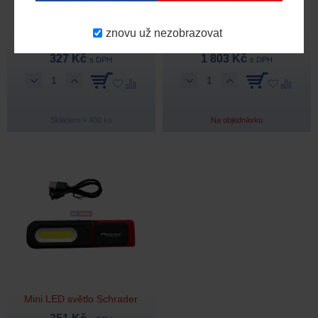
Chladící ručník
Sekera a nůž Milwaukee
MILWAUKEE z mikrovlákna
sada
znovu už nezobrazovat
445 Kč
2 372 Kč
327 Kč
1 803 Kč
s DPH
s DPH
Skladem > 400 ks
Na objednávku
Mini LED světlo Schrader