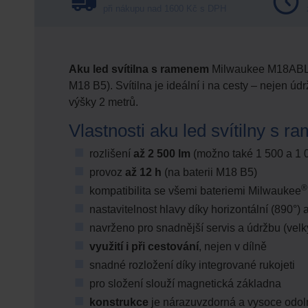
při nákupu nad 1600 Kč s DPH
Aku led svítilna s ramenem
Milwaukee M18AB
M18 B5). Svítilna je ideální i na cesty – nejen ú
výšky 2 metrů.
Vlastnosti aku led svítilny s
rozlišení
až 2 500 lm
(možno také 1 500 a 1 
provoz
až 12 h
(na baterii M18 B5)
®
kompatibilita se všemi bateriemi Milwaukee
nastavitelnost hlavy díky horizontální (890°) a
navrženo pro snadnější servis a údržbu (velk
využití i při cestování
, nejen v dílně
snadné rozložení díky integrované rukojeti
pro složení slouží magnetická základna
konstrukce
je nárazuvzdorná a vysoce odol