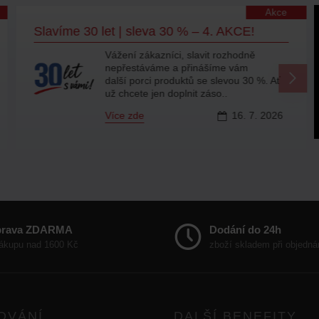
Akce
Slavíme 30 let | sleva 30 % – 4. AKCE!
Vážení zákazníci, slavit rozhodně
nepřestáváme a přinášíme vám
další porci produktů se slevou 30 %. Ať
už chcete jen doplnit záso..
Více zde
16.
7.
2026
prava ZDARMA
Dodání do 24h
nákupu nad 1600 Kč
zboží skladem při objedná
OVÁNÍ
DALŠÍ BENEFITY