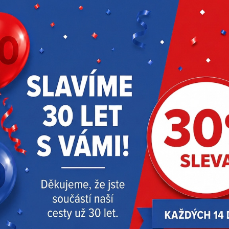
IP54
2500/ 1500/
]
1000
bez nabíječky
Magnet
M18™
RODUKTY
AKČNÍ NABÍDKA
DOPORUČUJEM
Doprava zdarma
Doprava zdarma
-36 %