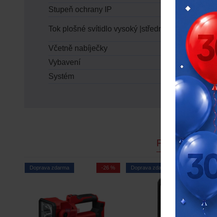
Stupeň ochrany IP
Tok plošné svítidlo vysoký |střední |nízký [lumens
Včetně nabíječky
Vybavení
Systém
PODOBNÉ P
Doprava zdarma
-26 %
Doprava zdarma