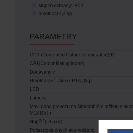
stupeň ochrany: IP54
hmotnost 4,4 kg
PARAMETRY
CCT (Correlated Colour Temperature)(K)
CRI [Colour Rating Index]
Dodávaný v
Hmotnost vč. aku (EPTA) (kg)
LED
Lumeny
Max. doba provozu na širokoúhlém režimu s aku
M18 B5 [h
Napětí (DC) (V)
Počet dostupných akumulátorů