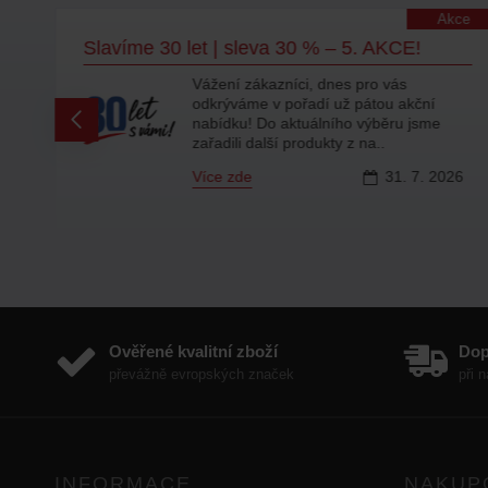
lity
Akce
Slavíme 30 let | sleva 30 % – 5. AKCE!
Vážení zákazníci, dnes pro vás
odkrýváme v pořadí už pátou akční
ty
nabídku! Do aktuálního výběru jsme
zařadili další produkty z na..
Více zde
31.
7.
2026
6
Ověřené kvalitní zboží
Do
převážně evropských značek
při 
INFORMACE
NAKUP