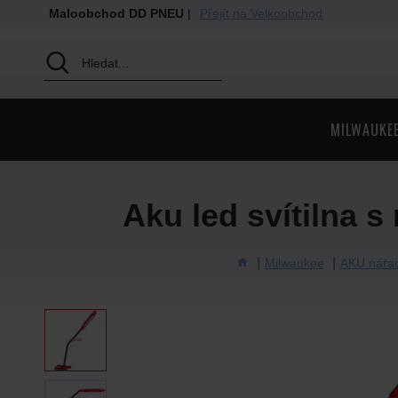
Maloobchod DD PNEU
|
Přejít na Velkoobchod
MILWAUKE
Aku led svítilna 
Milwaukee
AKU nářa