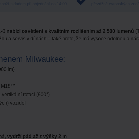
zboží skladem při objednání do 14:00
převážně evropských zna
L-0
nabízí osvětlení s kvalitním rozlišením až 2 500 lumenů
(
držbu a servis v dílnách – také proto, že má vysoce odolnou a ná
 ramenem Milwaukee:
000 lm)
M18™
 vertikální rotaci (900°)
ých) vozidel
ná,
vydrží pád až z výšky 2 m