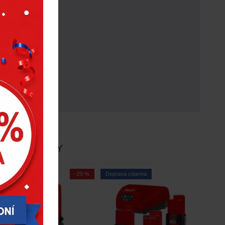
E
NOVINKY
-29 %
Doprava zdarma