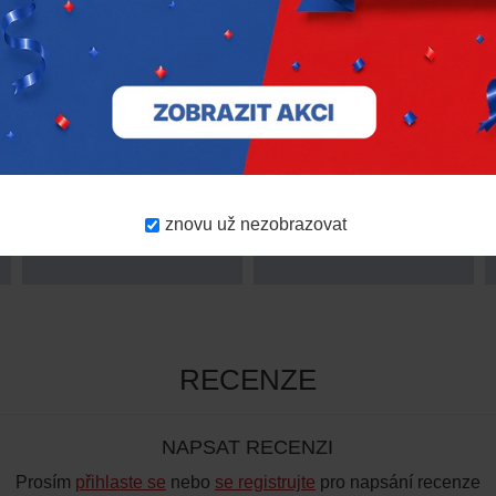
Aku led přizpůsobitelné
Akumulátor MILWAUKEE
barevné světlo
M12 HB5 – 5.0Ah
MILWAUKEE M12 CML-
401
3 096 Kč
6 158 Kč
1 978 Kč
s DPH
s DPH
znovu už nezobrazovat
RECENZE
NAPSAT RECENZI
Prosím
přihlaste se
nebo
se registrujte
pro napsání recenze