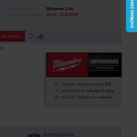
Dostupnost:
Skladem 3 ks
Doručení k vám:
Úterý, 11.8.2026
t do košíku
zi
oficiální distribuce
pro ČR
prodloužená
záruka 3 roky
záruční i pozáruční
servis
EUROLEASING