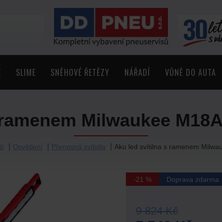
E
SLIME
SNĚHOVÉ ŘETĚZY
NÁŘADÍ
VŮNĚ DO AUTA
s ramenem Milwaukee M18A
dí
Osvětlení
Přenosná svítidla
Aku led svítilna s ramenem Milwa
-21 %
Doprava zdarma
9 824 Kč