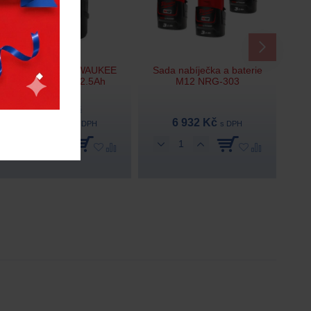
Akumulátor MILWAUKEE
Sada nabíječka a baterie
M12 HB2.5 – 2.5Ah
M12 NRG-303
2 019 Kč
1 440 Kč
6 932 Kč
s DPH
s DPH