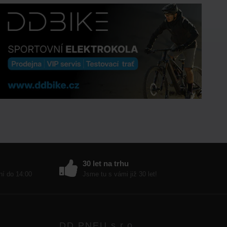
30 let na trhu
ní do 14:00
Jsme tu s vámi již 30 let!
DD PNEU s.r.o.