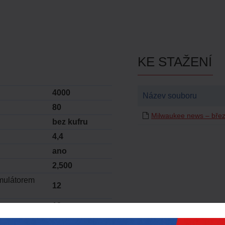
KE STAŽENÍ
4000
Název souboru
80
Milwaukee news – bře
bez kufru
4,4
ano
2,500
mulátorem
12
18
0