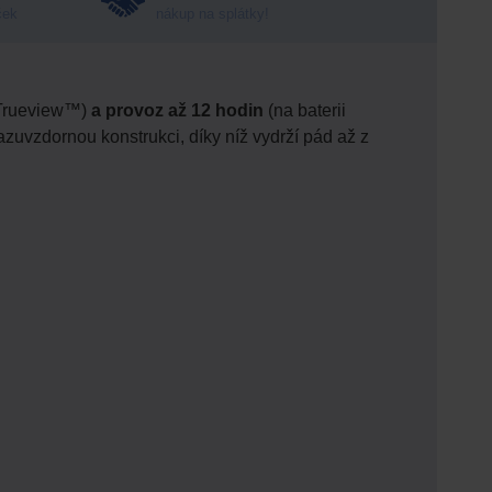
ček
nákup na splátky!
Trueview™)
a provoz až 12 hodin
(na baterii
razuvzdornou konstrukci, díky níž vydrží pád až z