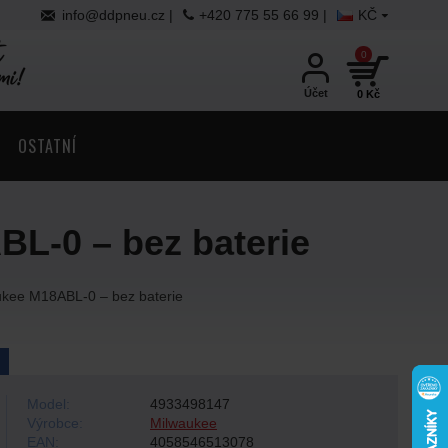
info@ddpneu.cz
|
+420 775 55 66 99 |
KČ
0
Účet
0 Kč
OSTATNÍ
BL-0 – bez baterie
ukee M18ABL-0 – bez baterie
Model:
4933498147
Výrobce:
Milwaukee
EAN:
4058546513078