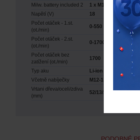
Milw. battery included 2
1 x M18 B2
Napětí (V)
18
Počet otáček - 1.st.
0-550
(ot./min)
Počet otáček - 2.st.
0-1700
(ot./min)
Počet otáček bez
1700
zatížení (ot./min)
Typ aku
Li-ion
Včetně nabíječky
M12-18 C
Vrtani dřeva/oceli/zdiva
52/13/16
(mm)
PODOBNÉ P