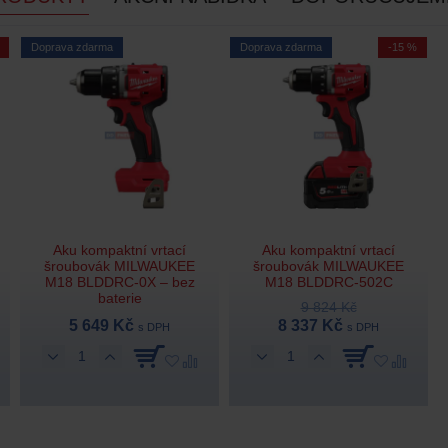
Doprava zdarma
Doprava zdarma
-15 %
Aku kompaktní vrtací
Aku kompaktní vrtací
šroubovák MILWAUKEE
šroubovák MILWAUKEE
M18 BLDDRC-0X – bez
M18 BLDDRC-502C
baterie
9 824 Kč
5 649 Kč
8 337 Kč
s DPH
s DPH