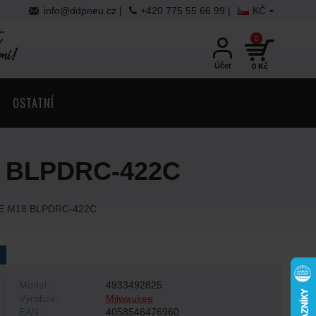
info@ddpneu.cz
|
+420 775 55 66 99 |
KČ
0
Účet
0 Kč
OSTATNÍ
8 BLPDRC-422C
KEE M18 BLPDRC-422C
Model:
4933492825
Výrobce:
Milwaukee
EAN:
4058546476960