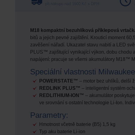
při nákupu nad 1600 Kč s DPH
M18 kompaktní bezuhlíková příklepová vrtač
bitů a jejich pevné zajištění. Krouticí moment 6
zavěšení nářadí. Ukazatel stavu nabití a LED
PLUS™ zajištující vynikající výkon, dobu chodu a 
napájení: pracuje se všemi akumulátory M18
Speciální vlastnosti Milwaukee
POWERSTATE™
– motor bez uhlíků, delší ž
REDLINK PLUS™
– inteligentní systém och
REDLITHIUM-ION™
– akumulátor poskytuje a
ve srovnání s ostatní technologie Li-Ion. Indi
Parametry:
Hmotnost včetně baterie (B5) 1,5 kg
Typ aku baterie Li-ion