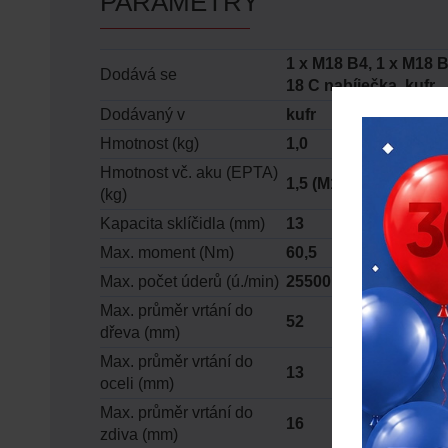
PARAMETRY
1 x M18 B4, 1 x M18 
Dodává se
18 C nabíječka, kufr
Dodávaný v
kufr
Hmotnost (kg)
1,0
Hmotnost vč. aku (EPTA)
1,5 (M18 B5)
(kg)
Kapacita sklíčidla (mm)
13
Max. moment (Nm)
60,5
Max. počet úderů (ú./min)
25500
Max. průměr vrtání do
52
dřeva (mm)
Max. průměr vrtání do
13
oceli (mm)
Max. průměr vrtání do
16
zdiva (mm)