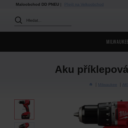
Maloobchod DD PNEU
|
Přejít na Velkoobchod
MILWAUKE
Aku příklepo
Milwaukee
AK