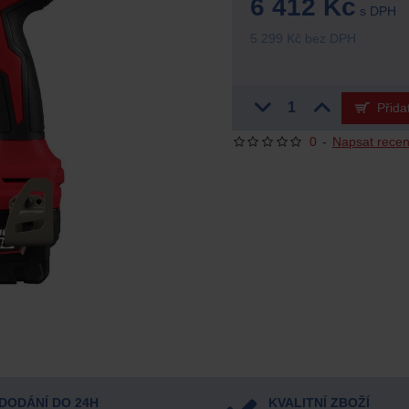
6 412 Kč
s DPH
5 299 Kč bez DPH
Přida
0
-
Napsat recen
DODÁNÍ DO 24H
KVALITNÍ ZBOŽÍ