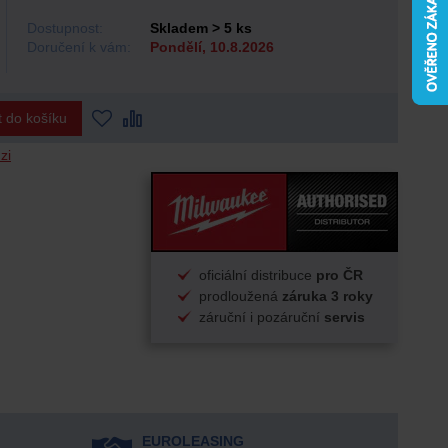
Dostupnost:
Skladem > 5 ks
Doručení k vám:
Pondělí, 10.8.2026
t do košíku
zi
oficiální distribuce
pro ČR
prodloužená
záruka 3 roky
záruční i pozáruční
servis
EUROLEASING