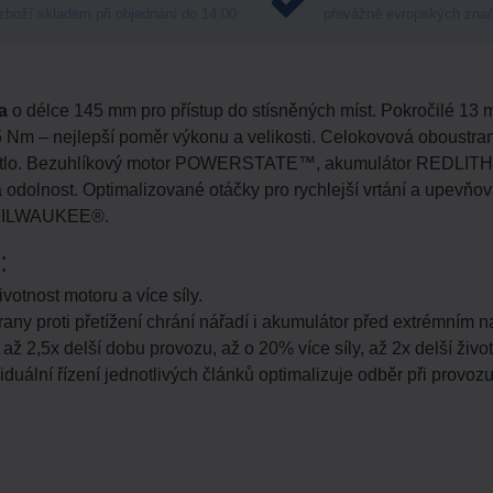
zboží skladem při objednání do 14:00
převážně evropských zna
ka
o délce 145 mm pro přístup do stísněných míst. Pokročilé 13
0,5 Nm – nejlepší poměr výkonu a velikosti. Celokovová oboust
 světlo. Bezuhlíkový motor POWERSTATE™, akumulátor REDLIT
odolnost. Optimalizované otáčky pro rychlejší vrtání a upevňování
™ MILWAUKEE®.
:
ivotnost motoru a více síly.
rany proti přetížení chrání nářadí i akumulátor před extrémním
ž 2,5x delší dobu provozu, až o 20% více síly, až 2x delší životn
viduální řízení jednotlivých článků optimalizuje odběr při provoz