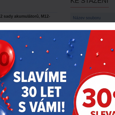
KE STAŽENÍ
B2 sady akumulátorů, M12-
Název souboru
Milwaukee news – bře