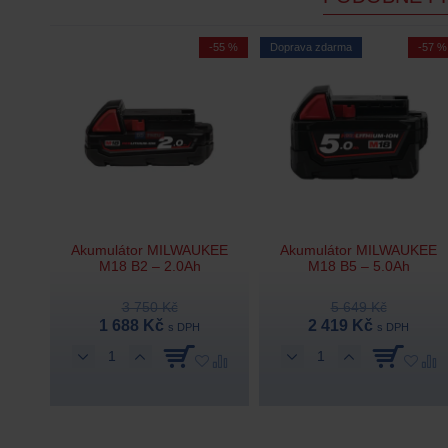
-55 %
Doprava zdarma
-57 %
Akumulátor MILWAUKEE
Akumulátor MILWAUKEE
M18 B2 – 2.0Ah
M18 B5 – 5.0Ah
3 750 Kč
5 649 Kč
1 688 Kč
2 419 Kč
s DPH
s DPH