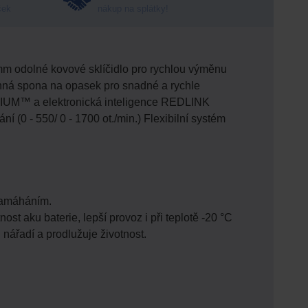
ček
nákup na splátky!
 mm odolné kovové sklíčidlo pro rychlou výměnu
ranná spona na opasek pro snadné a rychle
HIUM™ a elektronická inteligence REDLINK
 (0 - 550/ 0 - 1700 ot./min.) Flexibilní systém
 namáháním.
ost aku baterie, lepší provoz i při teplotě -20 °C
u nářadí a prodlužuje životnost.