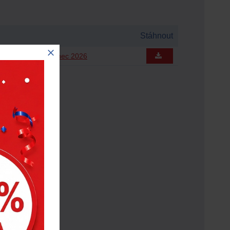
Stáhnout
zen 2026 až červenec 2026