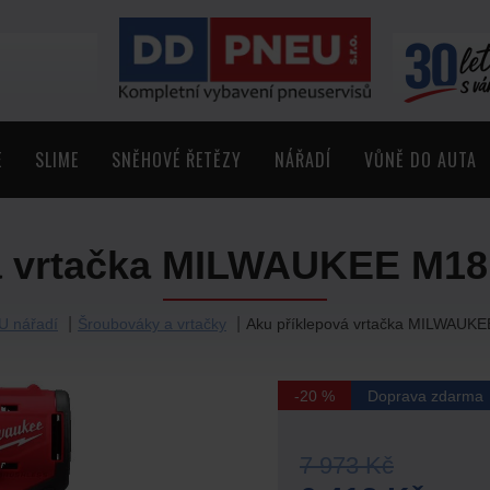
E
SLIME
SNĚHOVÉ ŘETĚZY
NÁŘADÍ
VŮNĚ DO AUTA
vá vrtačka MILWAUKEE M1
U nářadí
Šroubováky a vrtačky
Aku příklepová vrtačka MILWAU
-20 %
Doprava zdarma
7 973 Kč