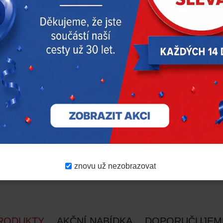
znovu už nezobrazovat
RODUKTY
AKČNÍ NABÍDKA
DOPORUČUJEM