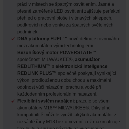
práci v místech se špatným osvětlením. Jasné a
přesně zaměřené LED osvětlení zajišťuje perfektní
přehled o pracovní ploše i v tmavých sklepech,
podkrovích nebo venku za špatných světelných
podmínek.
DNA platformy FUEL™
nově definuje rovnováhu
mezi akumulátorovými technologiemi.
Bezuhlíkový motor POWERSTATE™
společnosti MILWAUKEE®,
akumulátor
REDLITHIUM™
a
elektronická inteligence
REDLINK PLUS™
společně poskytují vynikající
výkon, prodlouženou dobu chodu a maximální
odolnost vůči nárazům, prachu a vodě při
každodenním profesionálním nasazení.
Flexibilní systém napájení
: pracuje se všemi
akumulátory M18™ MILWAUKEE®. Díky plné
kompatibilitě můžete využít jakýkoli akumulátor z
rozsáhlé řady M18 bez omezení, což maximalizuje
flexibilitu a snižuje náklady na vybavení na