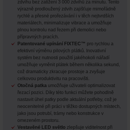
zdvihu bez zatížení 3 000 zdvihů za minutu. Tento
výrazně prodloužený zdvih zajišťuje mimořádně
rychlé a přesné prořezávání i v těch nejtvrdších
materiálech, minimalizuje vibrace a umožňuje
plnou kontrolu nad řezem při demolici nebo
přípravných pracích.
Patentované upínání FIXTEC™
pro rychlou a
efektivní výměnu pilových plátků. Inovativní
systém bez nutnosti použití jakéhokoli nářadí
umožňuje vyměnit plátek během několika sekund,
což dramaticky zkracuje prostoje a zvyšuje
celkovou produktivitu na pracovišti.
Otočná patka
umožňuje uživateli optimalizovat
řezací pozici. Díky této funkci můžete pohodlně
nastavit úhel patky podle aktuální potřeby, což je
neocenitelné při práci v těžko dostupných místech,
jako jsou potrubí, trámy nebo konstrukce v
omezeném prostoru.
Vestavěné LED světlo
zlepšuje viditelnost při