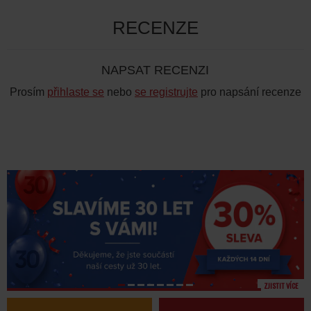
RECENZE
NAPSAT RECENZI
Prosím
přihlaste se
nebo
se registrujte
pro napsání recenze
ZJISTIT VÍCE