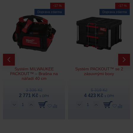
-17 %
-17 %
Doprava zdarma
Doprava zdarma
Systém MILWAUKEE
Systém PACKOUT™ se 2
PACKOUT™ – Brašna na
zásuvnými boxy
nářadí 40 cm
3 336 Kč
5 319 Kč
2 771 Kč
4 423 Kč
s DPH
s DPH