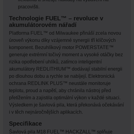
pracovišti.
Technologie FUEL™ – revoluce v
akumulátorovém nářadí
Platforma FUEL™ od Milwaukee přináší zcela novou
úroveň výkonu díky vzájemné synergii tří klíčových
komponent. Bezuhlíkový motor POWERSTATE™
generuje extrémní točivý moment a vysoké otáčky bez
rizika opotřebení uhlíků, zatímco inteligentní
akumulátory REDLITHIUM™ dodávají stabilní energii
po dlouhou dobu a rychle se nabíjejí. Elektronická
ochrana REDLINK PLUS™ neustále monitoruje
teplotu, proud a napětí, aby chránila nástroj před
přetížením a zajistila optimální výkon v každé situaci.
Výsledkem je šavlová pila, která překonává očekávání
i v těch nejnáročnějších aplikacích.
Specifikace
Šavlová pila M18 FUEL™ HACKZALL™ splňuje