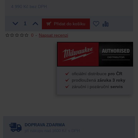
4 990 Kč bez DPH
Přidat do košíku
0
-
Napsat recenzi
oficiální distribuce
pro ČR
prodloužená
záruka 3 roky
záruční i pozáruční
servis
DOPRAVA ZDARMA
při nákupu nad 1600 Kč s DPH