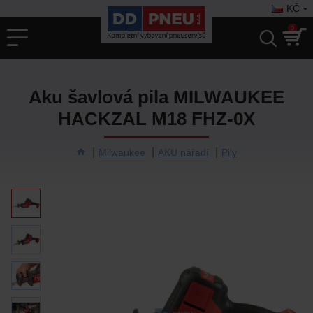
KČ
0
Aku šavlová pila MILWAUKEE
HACKZAL M18 FHZ-0X
Milwaukee
AKU nářadí
Pily