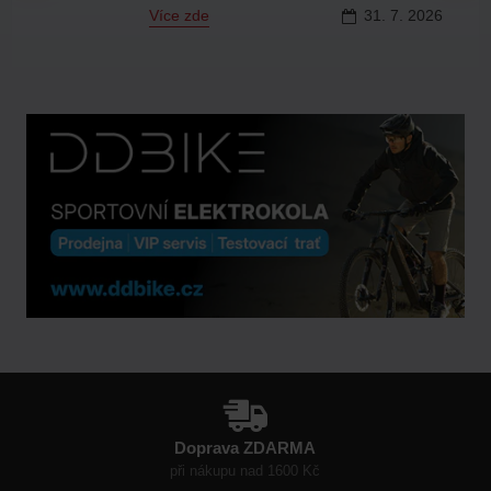
Více zde
31.
7.
2026
Doprava ZDARMA
při nákupu nad 1600 Kč