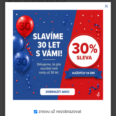
Hladina akustického tlaku (Lpa)
84,7
(dB(A))
Hladina akustického tlaku - nejistota
3
(dB(A))
Hladina akustického výkonu (Lwa)
95,7
(dB(A))
Hladina akustického výkonu -
3
nejistota (dB(A))
Hmotnost vč. aku (EPTA) (kg)
2,6 (M18 B5)
bez
Kapacita akumulátoru (Ah)
akumulátoru
Nabíječka
bez nabíječky
Napětí (V)
18
Počet dostupných akumulátorů
0
Počet zdvihů bez zatížení (zd./min)
0 - 3,000
Standardní vybavení
Pilový plátek
znovu už nezobrazovat
Typ aku
Li-ion