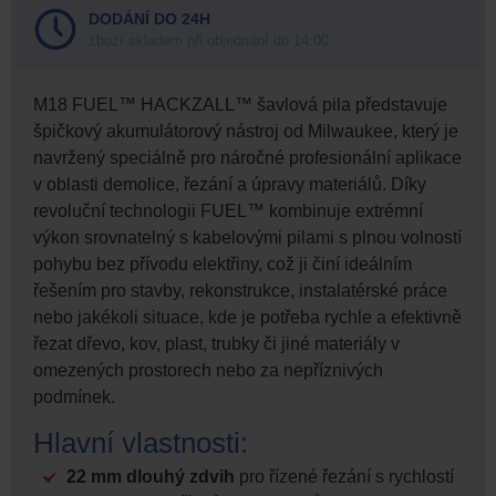
DODÁNÍ DO 24H
zboží skladem při objednání do 14:00
M18 FUEL™ HACKZALL™ šavlová pila představuje
špičkový akumulátorový nástroj od Milwaukee, který je
navržený speciálně pro náročné profesionální aplikace
v oblasti demolice, řezání a úpravy materiálů. Díky
revoluční technologii FUEL™ kombinuje extrémní
výkon srovnatelný s kabelovými pilami s plnou volností
pohybu bez přívodu elektřiny, což ji činí ideálním
řešením pro stavby, rekonstrukce, instalatérské práce
nebo jakékoli situace, kde je potřeba rychle a efektivně
řezat dřevo, kov, plast, trubky či jiné materiály v
omezených prostorech nebo za nepříznivých
podmínek.
Hlavní vlastnosti:
22 mm dlouhý zdvih
pro řízené řezání s rychlostí