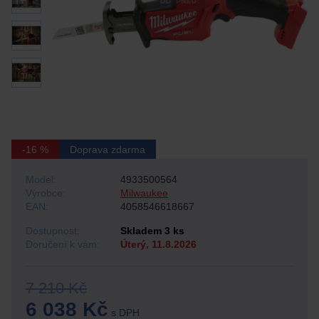
-16 %
Doprava zdarma
Model:
4933500564
Výrobce:
Milwaukee
EAN:
4058546618667
Dostupnost:
Skladem 3 ks
Doručení k vám:
Úterý, 11.8.2026
7 210 Kč
6 038 Kč
s DPH