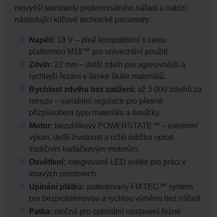
nejvyšší standardy profesionálního nářadí a nabízí
následující klíčové technické parametry:
Napětí:
18 V – plně kompatibilní s celou
platformou M18™ pro univerzální použití.
Zdvih:
22 mm – delší zdvih pro agresivnější a
rychlejší řezání v široké škále materiálů.
Rychlost zdvihu bez zatížení:
až 3 000 zdvihů za
minutu – variabilní regulace pro přesné
přizpůsobení typu materiálu a tloušťky.
Motor:
bezuhlíkový POWERSTATE™ – extrémní
výkon, delší životnost a nižší údržba oproti
tradičním kartáčkovým motorům.
Osvětlení:
integrované LED světlo pro práci v
tmavých prostorech.
Upínání plátku:
patentovaný FIXTEC™ systém
pro bezproblémovou a rychlou výměnu bez nářadí.
Patka:
otočná pro optimální nastavení řezné