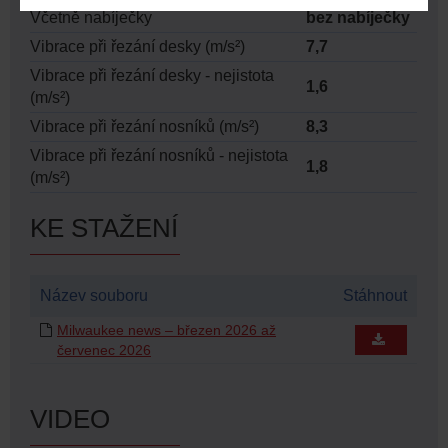
Včetně nabíječky
bez nabíječky
Vibrace při řezání desky (m/s²)
7,7
Vibrace při řezání desky - nejistota
1,6
(m/s²)
Vibrace při řezání nosníků (m/s²)
8,3
Vibrace při řezání nosníků - nejistota
1,8
(m/s²)
KE STAŽENÍ
Název souboru
Stáhnout
Milwaukee news – březen 2026 až
červenec 2026
VIDEO