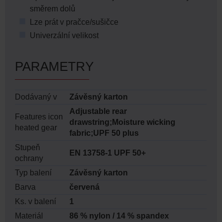
směrem dolů
Lze prát v pračce/sušičce
Univerzální velikost
PARAMETRY
Dodávaný v
Závěsný karton
Adjustable rear
Features icon
drawstring;Moisture wicking
heated gear
fabric;UPF 50 plus
Stupeň
EN 13758-1 UPF 50+
ochrany
Typ balení
Závěsný karton
Barva
červená
Ks. v balení
1
Materiál
86 % nylon / 14 % spandex