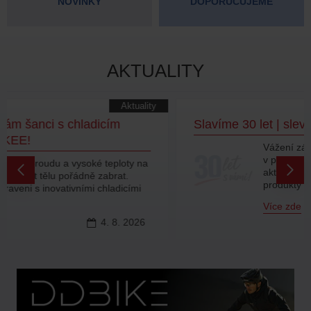
NOVINKY
DOPORUČUJEME
AKTUALITY
Akce
Slavíme 30 let | sleva 30 % – 5. AKCE!
Vážení zákazníci, dnes pro vás odkrýváme
v pořadí už pátou akční nabídku! Do
aktuálního výběru jsme zařadili další
produkty z na..
Více zde
31.
7.
2026