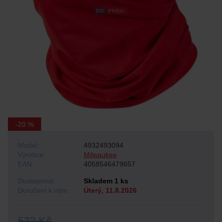
-20 %
Model:
4932493094
Výrobce:
Milwaukee
EAN:
4058546479657
Dostupnost:
Skladem 1 ks
Doručení k vám:
Úterý, 11.8.2026
532 Kč