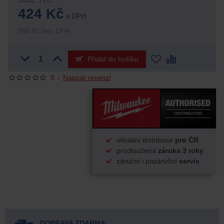
424 Kč
s DPH
350 Kč bez DPH
Přidat do košíku
0
-
Napsat recenzi
oficiální distribuce
pro ČR
prodloužená
záruka 3 roky
záruční i pozáruční
servis
DOPRAVA ZDARMA