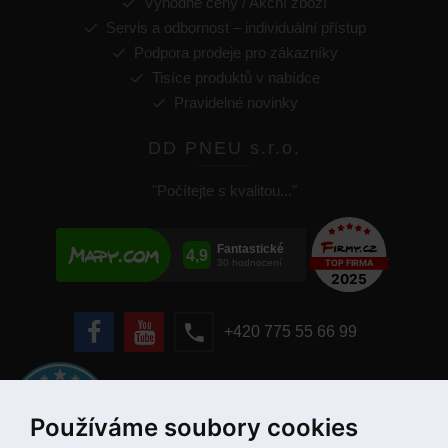
Výhodné ceny / Akční zboží
Servis a odbornost – individuální přístup
Podpora prodeje pro zákazníky
Tisíce produktů v nabídce
Pravidelné novinky
DD PNEU s.r.o.
"Počítejte s kvalitou..."
+420 775 55 66 99
Používáme soubory cookies