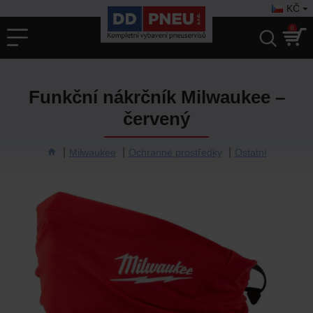
KČ
0
Funkční nákrčník Milwaukee –
červený
Milwaukee
Ochranné prostředky
Ostatní