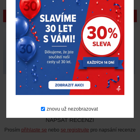
Baseballová kšiltovka L/XL
Baseballová kšiltovka
– červená
Milwaukee BCS BL – černá
658 Kč
557 Kč
658 Kč
s DPH
s DPH
RECENZE
znovu už nezobrazovat
NAPSAT RECENZI
Prosím
přihlaste se
nebo
se registrujte
pro napsání recenze