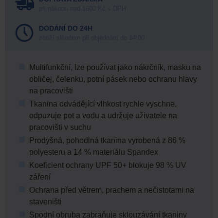
při nákupu nad 1600 Kč s DPH
DODÁNÍ DO 24H
zboží skladem při objednání do 14:00
Multifunkční, lze používat jako nákrčník, masku na
obličej, čelenku, potní pásek nebo ochranu hlavy
na pracovišti
Tkanina odvádějící vlhkost rychle vyschne,
odpuzuje pot a vodu a udržuje uživatele na
pracovišti v suchu
Prodyšná, pohodlná tkanina vyrobená z 86 %
polyesteru a 14 % materiálu Spandex
Koeficient ochrany UPF 50+ blokuje 98 % UV
záření
Ochrana před větrem, prachem a nečistotami na
staveništi
Spodní obruba zabraňuje sklouzávání tkaniny