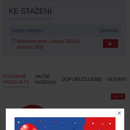
KE STAŽENÍ
Název souboru
Stáhnout
Milwaukee news – březen 2026 až
červenec 2026
PODOBNÉ
AKČNÍ
DOPORUČUJEME
NOVINKY
PRODUKTY
NABÍDKA
-15 %