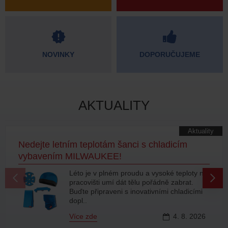
NOVINKY
DOPORUČUJEME
AKTUALITY
Akce
Slavíme 30 let | sleva 30 % – 5. AKCE!
Vážení zákazníci, dnes pro vás odkrýváme
v pořadí už pátou akční nabídku! Do
aktuálního výběru jsme zařadili další
produkty z na..
Více zde
31.
7.
2026