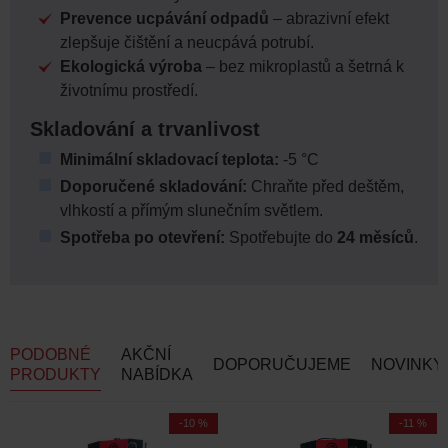
Prevence ucpávání odpadů
– abrazivní efekt
zlepšuje čištění a neucpává potrubí.
Ekologická výroba
– bez mikroplastů a šetrná k
životnímu prostředí.
Skladování a trvanlivost
Minimální skladovací teplota:
-5 °C
Doporučené skladování:
Chraňte před deštěm,
vlhkostí a přímým slunečním světlem.
Spotřeba po otevření:
Spotřebujte do
24 měsíců
.
PODOBNÉ
AKČNÍ
DOPORUČUJEME
NOVINKY
PRODUKTY
NABÍDKA
-10 %
-10 %
Doprava zdarma
Doprava zdarma