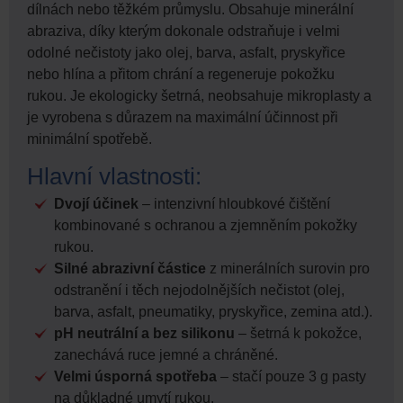
dílnách nebo těžkém průmyslu. Obsahuje minerální
abraziva, díky kterým dokonale odstraňuje i velmi
odolné nečistoty jako olej, barva, asfalt, pryskyřice
nebo hlína a přitom chrání a regeneruje pokožku
rukou. Je ekologicky šetrná, neobsahuje mikroplasty a
je vyrobena s důrazem na maximální účinnost při
minimální spotřebě.
Hlavní vlastnosti:
Dvojí účinek
– intenzivní hloubkové čištění
kombinované s ochranou a zjemněním pokožky
rukou.
Silné abrazivní částice
z minerálních surovin pro
odstranění i těch nejodolnějších nečistot (olej,
barva, asfalt, pneumatiky, pryskyřice, zemina atd.).
pH neutrální a bez silikonu
– šetrná k pokožce,
zanechává ruce jemné a chráněné.
Velmi úsporná spotřeba
– stačí pouze 3 g pasty
na důkladné umytí rukou.