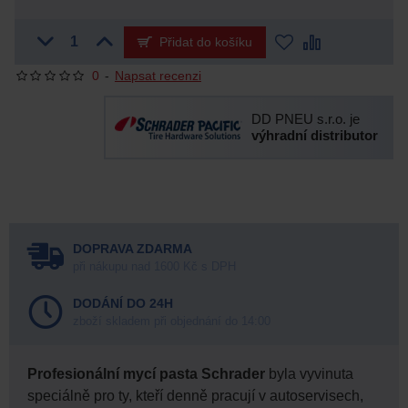
Přidat do košíku
0
-
Napsat recenzi
DD PNEU s.r.o. je
výhradní distributor
DOPRAVA ZDARMA
při nákupu nad 1600 Kč s DPH
DODÁNÍ DO 24H
zboží skladem při objednání do 14:00
Profesionální mycí pasta Schrader
byla vyvinuta
speciálně pro ty, kteří denně pracují v autoservisech,