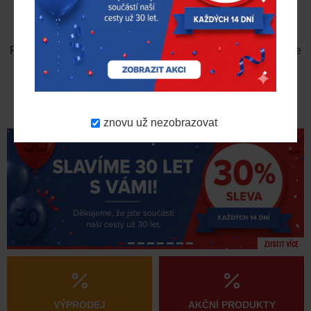
NAPSAT RECENZI
Prosím
přihlaste se
nebo
se registrujte
pro napsání recenze
znovu už nezobrazovat
ZJISTIT VÍCE
VÝPRODEJ
AKČNÍ PRODUKTY