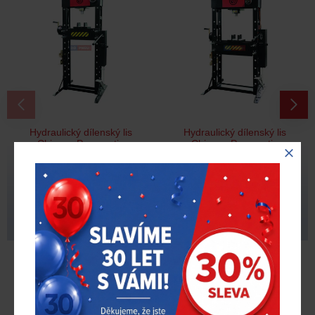
Pneumatická ráčna
Pneumatická ráčna
Chicago Pneumatic
Chicago Pneumatic
CP9426 – 1/4"
CP886H – 1/2"
3 860 Kč
3 013 Kč
3 474 Kč
2 712 Kč
s DPH
s DPH
RECENZE