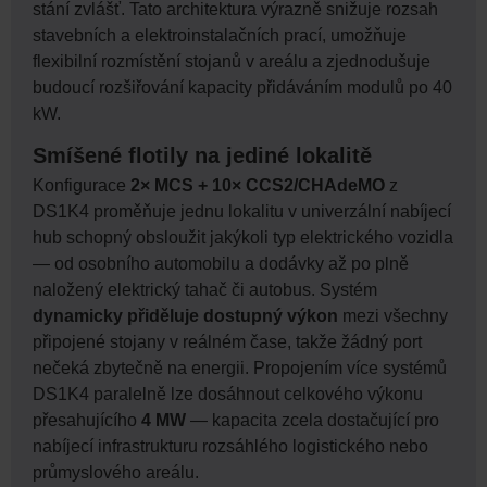
stání zvlášť. Tato architektura výrazně snižuje rozsah
stavebních a elektroinstalačních prací, umožňuje
flexibilní rozmístění stojanů v areálu a zjednodušuje
budoucí rozšiřování kapacity přidáváním modulů po 40
kW.
Smíšené flotily na jediné lokalitě
Konfigurace
2× MCS + 10× CCS2/CHAdeMO
z
DS1K4 proměňuje jednu lokalitu v univerzální nabíjecí
hub schopný obsloužit jakýkoli typ elektrického vozidla
— od osobního automobilu a dodávky až po plně
naložený elektrický tahač či autobus. Systém
dynamicky přiděluje dostupný výkon
mezi všechny
připojené stojany v reálném čase, takže žádný port
nečeká zbytečně na energii. Propojením více systémů
DS1K4 paralelně lze dosáhnout celkového výkonu
přesahujícího
4 MW
— kapacita zcela dostačující pro
nabíjecí infrastrukturu rozsáhlého logistického nebo
průmyslového areálu.