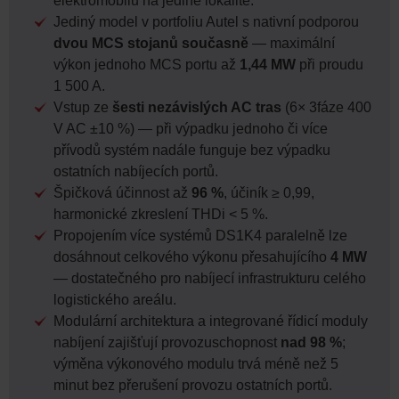
elektromobilů na jediné lokalitě.
Jediný model v portfoliu Autel s nativní podporou
dvou MCS stojanů současně
— maximální
výkon jednoho MCS portu až
1,44 MW
při proudu
1 500 A.
Vstup ze
šesti nezávislých AC tras
(6× 3fáze 400
V AC ±10 %) — při výpadku jednoho či více
přívodů systém nadále funguje bez výpadku
ostatních nabíjecích portů.
Špičková účinnost až
96 %
, účiník ≥ 0,99,
harmonické zkreslení THDi < 5 %.
Propojením více systémů DS1K4 paralelně lze
dosáhnout celkového výkonu přesahujícího
4 MW
— dostatečného pro nabíjecí infrastrukturu celého
logistického areálu.
Modulární architektura a integrované řídicí moduly
nabíjení zajišťují provozuschopnost
nad 98 %
;
výměna výkonového modulu trvá méně než 5
minut bez přerušení provozu ostatních portů.