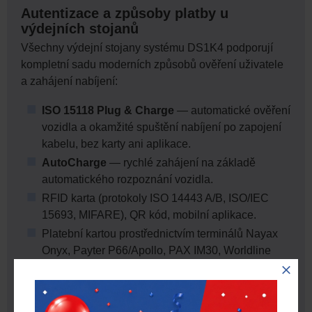
Autentizace a způsoby platby u
výdejních stojanů
Všechny výdejní stojany systému DS1K4 podporují
kompletní sadu moderních způsobů ověření uživatele
a zahájení nabíjení:
ISO 15118 Plug & Charge
— automatické ověření
vozidla a okamžité spuštění nabíjení po zapojení
kabelu, bez karty ani aplikace.
AutoCharge
— rychlé zahájení na základě
automatického rozpoznání vozidla.
RFID karta (protokoly ISO 14443 A/B, ISO/IEC
15693, MIFARE), QR kód, mobilní aplikace.
Platební kartou prostřednictvím terminálů Nayax
Onyx, Payter P66/Apollo, PAX IM30, Worldline
Valina nebo Castles S1U2 (volitelně).
Cloudová platforma MaxiCloud a
vzdálená správa