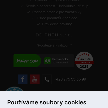
Servis a odbornost – individuální přístup
Podpora prodeje pro zákazníky
Tisíce produktů v nabídce
Pravidelné novinky
DD PNEU s.r.o.
"Počítejte s kvalitou..."
+420 775 55 66 99
Používáme soubory cookies