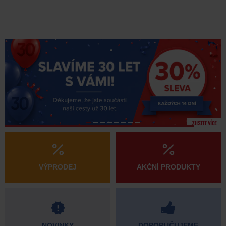
ZJISTIT VÍCE
VÝPRODEJ
AKČNÍ PRODUKTY
NOVINKY
DOPORUČUJEME