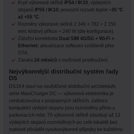
Krytí výkonové skříně
IP54 / IK10
, výdejních
stojanů
IP55 / IK10
; provozní rozsah teplot
−35 °C
až +55 °C
.
Rozměry výkonové skříně 2 346 × 782 × 2 150
mm; klidový příkon < 240 W (dle konfigurace).
Záložní konektivita
Dual SIM 4G/5G + Wi-Fi +
Ethernet
; aktualizace softwaru vzdáleně přes
OTA.
Záruka
24 měsíců
s možností prodloužení.
Nejvýkonnější distribuční systém řady
DS
DS1K4 staví na osvědčené distribuční architektuře
série MaxiCharger DC — výkonová elektronika je
centralizována v propojených skříních, zatímco
kompaktní výdejní stojany jsou rozmístěny přímo u
parkovacích míst. Tři výkonové skříně zásobují až 12
výdejních stojanů rozmístěných po celé lokalitě bez
nutnosti přivádět vysokovýkonné přípojky ke každému