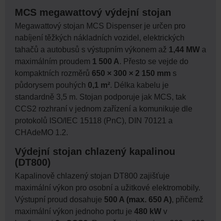
MCS megawattový výdejní stojan
Megawattový stojan MCS Dispenser je určen pro
nabíjení těžkých nákladních vozidel, elektrických
tahačů a autobusů s výstupním výkonem až
1,44 MW
a
maximálním proudem
1 500 A
. Přesto se vejde do
kompaktních rozměrů
650 × 300 × 2 150 mm
s
půdorysem pouhých
0,1 m²
. Délka kabelu je
standardně 3,5 m. Stojan podporuje jak MCS, tak
CCS2 rozhraní v jednom zařízení a komunikuje dle
protokolů ISO/IEC 15118 (PnC), DIN 70121 a
CHAdeMO 1.2.
Výdejní stojan chlazený kapalinou
(DT800)
Kapalinově chlazený stojan DT800 zajišťuje
maximální výkon pro osobní a užitkové elektromobily.
Výstupní proud dosahuje
500 A (max. 650 A)
, přičemž
maximální výkon jednoho portu je
480 kW
v