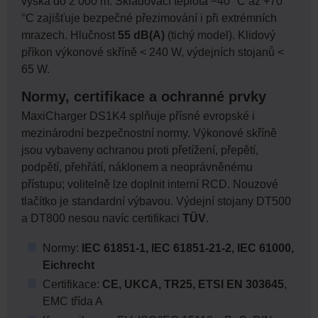
výška do 2 000 m. Skladovací teplota −40 °C až +70
°C zajišťuje bezpečné přezimování i při extrémních
mrazech. Hlučnost
55 dB(A)
(tichý model). Klidový
příkon výkonové skříně < 240 W, výdejních stojanů <
65 W.
Normy, certifikace a ochranné prvky
MaxiCharger DS1K4 splňuje přísné evropské i
mezinárodní bezpečnostní normy. Výkonové skříně
jsou vybaveny ochranou proti přetížení, přepětí,
podpětí, přehřátí, náklonem a neoprávněnému
přístupu; volitelně lze doplnit interní RCD. Nouzové
tlačítko je standardní výbavou. Výdejní stojany DT500
a DT800 nesou navíc certifikaci
TÜV
.
Normy:
IEC 61851-1, IEC 61851-21-2, IEC 61000,
Eichrecht
Certifikace:
CE, UKCA, TR25, ETSI EN 303645
,
EMC třída A