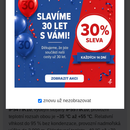
Celý systém DS1K4 je plně integrován do cloudové
platformy
Autel MaxiCloud
s podporou protokolu
OCPP 1.6J
(upgrade na OCPP 2.0.1 volitelně). Výkon,
stav zařízení i případné poruchy jsou monitorovány
vzdáleně v reálném čase bez nutnosti výjezdu
technika. Aktualizace softwaru probíhají přes
OTA
(webový portál, FTP, FTPS, HTTPS). Veškerá zařízení
— všechny tři výkonové skříně i všechny výdejní
stojany — jsou spravovatelná z jediného cloudového
rozhraní, což zásadně snižuje provozní náklady i na
těch nejrozsáhlejších lokalitách.
Spolehlivost a provozní podmínky
DS1K4 je navržen pro nepřetržitý provoz v náročném
znovu už nezobrazovat
průmyslovém prostředí. Výkonové skříně splňují krytí
IP54 / IK10
, výdejní stojany
IP55 / IK10
; provozní
teplotní rozsah obou je
−35 °C až +55 °C
. Relativní
vlhkost do 95 % bez kondenzace, provozní nadmořská