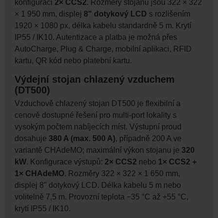
konfiguraci
2× CCS2
. Rozměry stojanu jsou 322 × 322
× 1 950 mm, displej
8" dotykový LCD
s rozlišením
1920 × 1080 px, délka kabelu standardně 5 m. Krytí
IP55 / IK10. Autentizace a platba je možná přes
AutoCharge, Plug & Charge, mobilní aplikaci, RFID
kartu, QR kód nebo platební kartu.
Výdejní stojan chlazený vzduchem
(DT500)
Vzduchově chlazený stojan DT500 je flexibilní a
cenově dostupné řešení pro multi-port lokality s
vysokým počtem nabíjecích míst. Výstupní proud
dosahuje
380 A (max. 500 A)
, případně 200 A ve
variantě CHAdeMO; maximální výkon stojanu je
320
kW
. Konfigurace výstupů:
2× CCS2
nebo
1× CCS2 +
1× CHAdeMO
. Rozměry 322 × 322 × 1 650 mm,
displej 8" dotykový LCD. Délka kabelu 5 m nebo
volitelně 7,5 m. Provozní teplota −35 °C až +55 °C,
krytí IP55 / IK10.