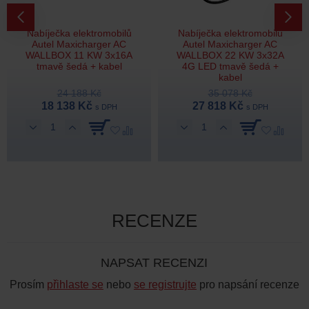
Nabíječka elektromobilů
Nabíječka elektromobilů
Autel Maxicharger AC
Autel Maxicharger AC
WALLBOX 11 KW 3x16A
WALLBOX 22 KW 3x32A
tmavě šedá + kabel
4G LED tmavě šedá +
kabel
24 188 Kč
35 078 Kč
18 138 Kč
27 818 Kč
s DPH
s DPH
RECENZE
NAPSAT RECENZI
Prosím
přihlaste se
nebo
se registrujte
pro napsání recenze