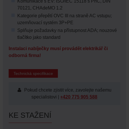
Komunikace s EV: ISO/IEC 15118 s PnC, DIN
70121, CHAdeMO 1.2
Kategorie přepětí OVC III na straně AC vstupu;
uzemňovací systém 3P+PE
Splňuje požadavky na přístupnost ADA; nouzové
tlačítko jako standard
Instalaci nabíječky musí provádět elektrikář či
odborná firma!
Technická specifikace
Pokud chcete zjistit více, zavolejte našemu
specialistovi |
+420 775 905 588
KE STAŽENÍ