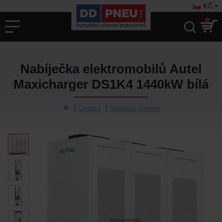
KČ
0
Nabíječka elektromobilů Autel
Maxicharger DS1K4 1440kW bílá
Ostatní
Nabíjecí stanice