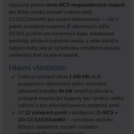
současný provoz
dvou MCS megawattových stojanů
pro těžká vozidla zároveň s deseti porty
CCS2/CHAdeMO pro osobní elektromobily — vše z
jediné propojené soupravy tří výkonových skříní.
DS1K4 je určen pro kamionová depa, autobusové
terminály, přístavní logistické areály a velké dálniční
nabíjecí huby, kde je vyžadována simultánní obsluha
smíšených flotil na jedné lokalitě.
Hlavní vlastnosti:
Celkový výstupní výkon
1 440 kW
ze tří
propojených výkonových skříní; modulární
výkonové jednotky
40 kW
umožňují přesné a
postupné navyšování kapacity bez výměny celého
zařízení a bez přerušení provozu ostatních portů.
Až
12 výdejních portů
v konfiguraci
2× MCS +
10× CCS2/CHAdeMO
— simultánní obsluha
těžkých nákladních vozidel i osobních