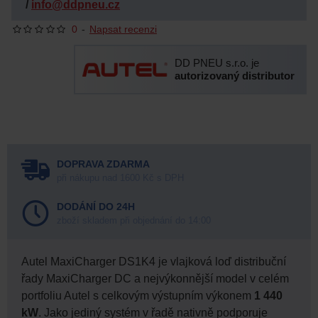
/
info@ddpneu.cz
0
-
Napsat recenzi
DD PNEU s.r.o. je
autorizovaný distributor
DOPRAVA ZDARMA
při nákupu nad 1600 Kč s DPH
DODÁNÍ DO 24H
zboží skladem při objednání do 14:00
Autel MaxiCharger DS1K4 je vlajková loď distribuční
řady MaxiCharger DC a nejvýkonnější model v celém
portfoliu Autel s celkovým výstupním výkonem
1 440
kW
. Jako jediný systém v řadě nativně podporuje