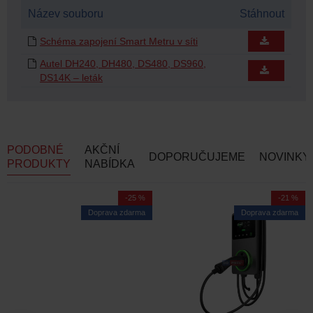
Název souboru
Stáhnout
Schéma zapojení Smart Metru v síti
Autel DH240, DH480, DS480, DS960,
DS14K – leták
PODOBNÉ
AKČNÍ
DOPORUČUJEME
NOVINKY
PRODUKTY
NABÍDKA
-25 %
-21 %
Doprava zdarma
Doprava zdarma