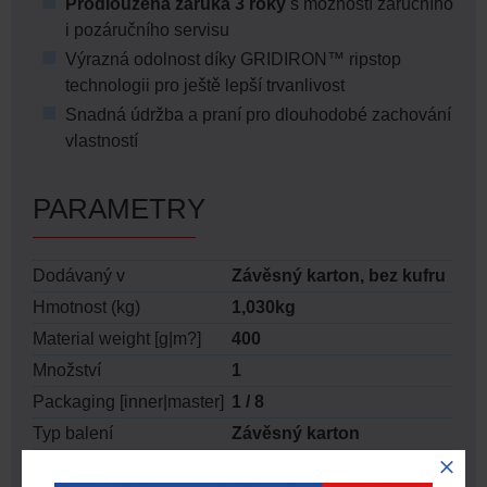
Prodloužená záruka 3 roky
s možností záručního
i pozáručního servisu
Výrazná odolnost díky GRIDIRON™ ripstop
technologii pro ještě lepší trvanlivost
Snadná údržba a praní pro dlouhodobé zachování
vlastností
PARAMETRY
Dodávaný v
Závěsný karton, bez kufru
Hmotnost (kg)
1,030kg
Material weight [g|m?]
400
Množství
1
Packaging [inner|master]
1 / 8
Typ balení
Závěsný karton
Barva
černá