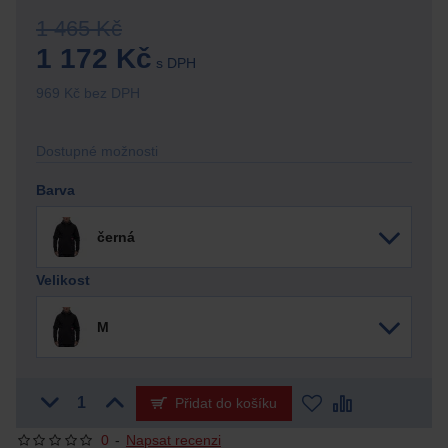
1 465 Kč
1 172 Kč
s DPH
969 Kč bez DPH
Dostupné možnosti
Barva
černá
Velikost
M
Přidat do košíku
0
-
Napsat recenzi