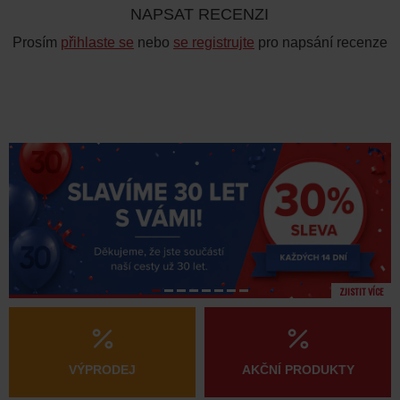
NAPSAT RECENZI
Prosím
přihlaste se
nebo
se registrujte
pro napsání recenze
ZJISTIT VÍCE
VÝPRODEJ
AKČNÍ PRODUKTY