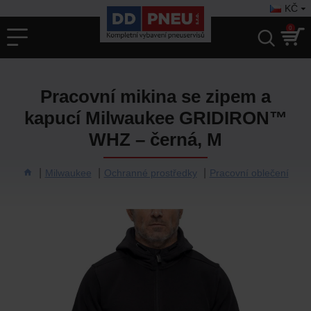
KČ
0
Pracovní mikina se zipem a
kapucí Milwaukee GRIDIRON™
WHZ – černá, M
Milwaukee
Ochranné prostředky
Pracovní oblečení