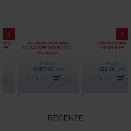
Aku strunová sekačka
Chladící čepice
MILWAUKEE M18 BLLT-0 –
MILWAUKEE
bez baterie
8 353 Kč
574 Kč
6 697 Kč
422 Kč
s DPH
s DPH
RECENZE