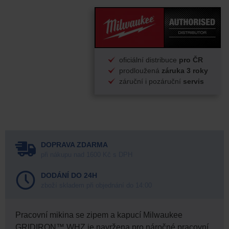
oficiální distribuce
pro ČR
prodloužená
záruka 3 roky
záruční i pozáruční
servis
DOPRAVA ZDARMA
při nákupu nad 1600 Kč s DPH
DODÁNÍ DO 24H
zboží skladem při objednání do 14:00
Pracovní mikina se zipem a kapucí Milwaukee
GRIDIRON™ WHZ je navržena pro náročné pracovní