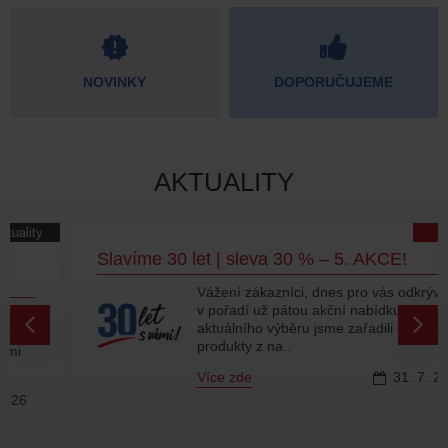
NOVINKY
DOPORUČUJEME
AKTUALITY
Akce
Slavíme 30 let | sleva 30 % – 5. AKCE!
Vážení zákazníci, dnes pro vás odkrýváme
v pořadí už pátou akční nabídku! Do
aktuálního výběru jsme zařadili další
produkty z na..
Více zde
31.
7.
2026