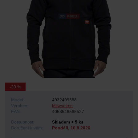
-20 %
Model:
4932499388
Výrobce:
Milwaukee
EAN:
4058546565527
Dostupnost:
Skladem > 5 ks
Doručení k vám:
Pondělí, 10.8.2026