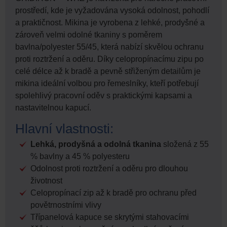
prostředí, kde je vyžadována vysoká odolnost, pohodlí
a praktičnost. Mikina je vyrobena z lehké, prodyšné a
zároveň velmi odolné tkaniny s poměrem
bavlna/polyester 55/45, která nabízí skvělou ochranu
proti roztržení a oděru. Díky celopropínacímu zipu po
celé délce až k bradě a pevně střiženým detailům je
mikina ideální volbou pro řemeslníky, kteří potřebují
spolehlivý pracovní oděv s praktickými kapsami a
nastavitelnou kapucí.
Hlavní vlastnosti:
Lehká, prodyšná a odolná tkanina
složená z 55
% bavlny a 45 % polyesteru
Odolnost proti roztržení a oděru pro dlouhou
životnost
Celopropínací zip až k bradě pro ochranu před
povětrnostními vlivy
Třípanelová kapuce se skrytými stahovacími