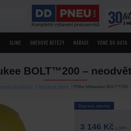
E
SLIME
SNĚHOVÉ ŘETĚZY
NÁŘADÍ
VŮNĚ DO AUTA
aukee BOLT™200 – neodvětr
ranné prostředky
Ochranné helmy
Přilba Milwaukee BOLT™200 – 
Doprava zdarma
3 146 Kč
s DPH