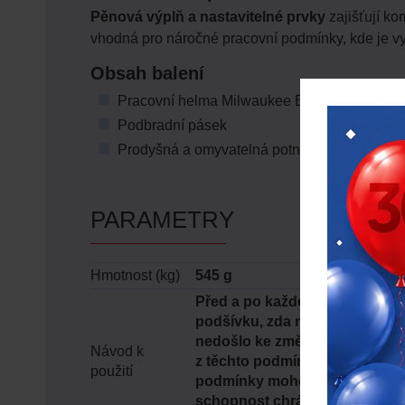
Pěnová výplň a nastavitelné prvky
zajišťují ko
vhodná pro náročné pracovní podmínky, kde je v
Obsah balení
Pracovní helma Milwaukee BOLT™200
Podbradní pásek
Prodyšná a omyvatelná potní vložka
PARAMETRY
Hmotnost (kg)
545 g
Před a po každém použití zkont
podšívku, zda nejsou poškoze
nedošlo ke změně barvy a vzh
Návod k
z těchto podmínek, okamžitě př
použití
podmínky mohou naznačovat, že
schopnost chránit před náraz