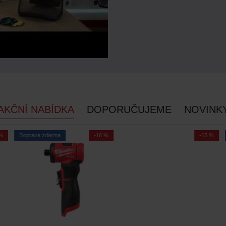
AKČNÍ NABÍDKA
DOPORUČUJEME
NOVINK
Doprava zdarma
-16 %
-15 %