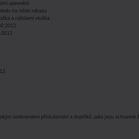
izní upevnění
hledu na místo nárazu
ožka a náhlavní vložka
92:2012
2:2012
012
okým sortimentem příslušenství a doplňků, jako jsou ochranné št