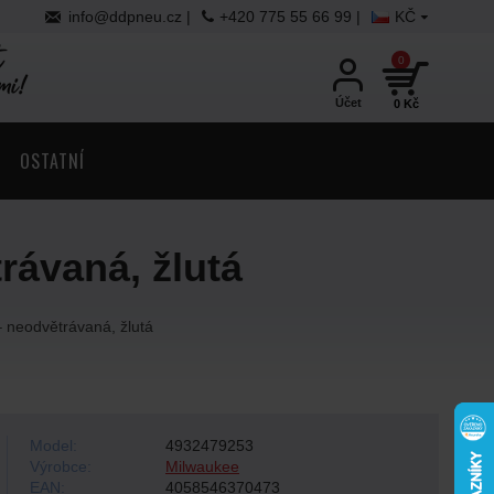
info@ddpneu.cz
|
+420 775 55 66 99 |
KČ
0
Účet
0 Kč
OSTATNÍ
ávaná, žlutá
neodvětrávaná, žlutá
Model:
4932479253
Výrobce:
Milwaukee
EAN:
4058546370473