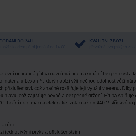
DODÁNÍ DO 24H
KVALITNÍ ZBOŽÍ
zboží skladem při objednání do 14:00
převážně evropských zna
racovní ochranná přilba navržená pro maximální bezpečnost a ko
ího materiálu Lexan™, který nabízí výjimečnou odolnost vůči
ch příslušenství, což značně rozšiřuje její využití v terénu. D
ou hlavu, což zajišťuje pevné a bezpečné držení. Přilba splň
C, boční deformaci a elektrické izolaci až do 440 V střídavého 
nárazům
zi jednotlivými prvky a příslušenstvím