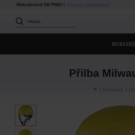
Maloobchod DD PNEU
|
Přejít na Velkoobchod
MILWAUKE
Přilba Milw
Milwaukee
Och