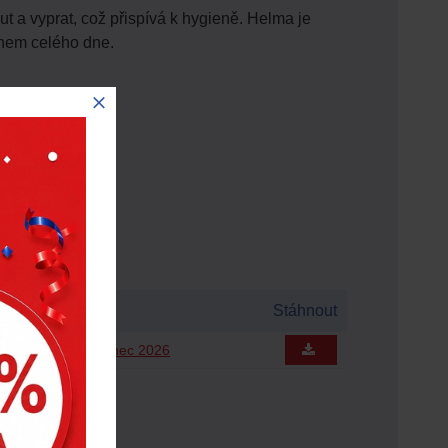
ut a vyprat, což přispívá k hygieně. Helma je
ěhem celého dne.
Stáhnout
zen 2026 až červenec 2026