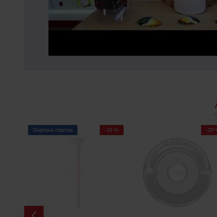
-12 %
Doprava zdarma
-15 %
-20 %