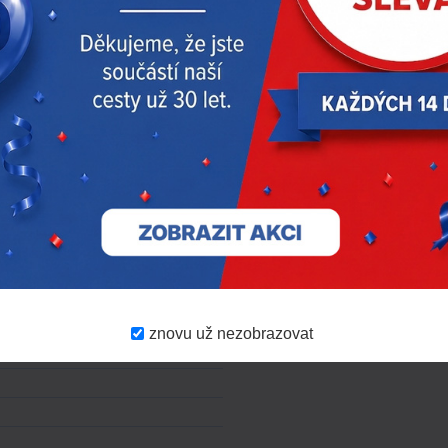
t od data prvního použití,
ána v dostatečně pevném
ému poškození skořepiny
vhodném skladovacím vaku
ste zabránili dlouhodobému
chladu, vlhkosti, výfukovým
ta: +5C až +35C. Skladovací
st, chraňte před přímým
on 440 V a.c.; Extreme
znovu už nezobrazovat
xcept clause 4,1.4