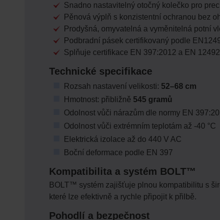
Snadno nastavitelný otočný kolečko pro prec
Pěnová výplň s konzistentní ochranou bez o
Prodyšná, omyvatelná a vyměnitelná potní vl
Podbradní pásek certifikovaný podle EN124
Splňuje certifikace EN 397:2012 a EN 1249
Technické specifikace
Rozsah nastavení velikosti:
52–68 cm
Hmotnost: přibližně
545 gramů
Odolnost vůči nárazům dle normy EN 397:2
Odolnost vůči extrémním teplotám až -40 °C
Elektrická izolace až do 440 V AC
Boční deformace podle EN 397
Kompatibilita a systém BOLT™
BOLT™ systém zajišťuje plnou kompatibilitu s šir
které lze efektivně a rychle připojit k přilbě.
Pohodlí a bezpečnost