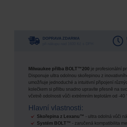
DOPRAVA ZDARMA
při nákupu nad 1600 Kč s DPH
Milwaukee přilba BOLT™200
je profesionální p
Disponuje ultra odolnou skořepinou z inovativn
umožňuje jednoduché a intuitivní připojení různý
kolečkem si přilbu snadno upravíte přesně na sv
včetně odolnosti vůči extrémním teplotám od -40 °
Hlavní vlastnosti:
Skořepina z Lexanu™
- ultra odolná vůči 
Systém BOLT™
- zaručená kompatibilita me