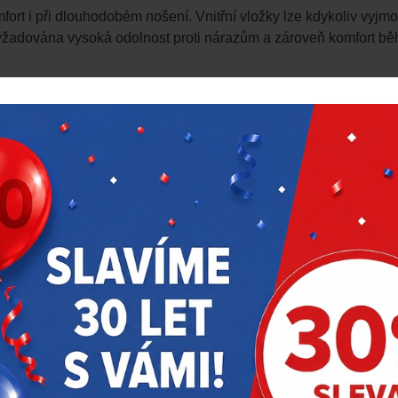
mfort i při dlouhodobém nošení. Vnitřní vložky lze kdykoliv vyjmo
yžadována vysoká odolnost proti nárazům a zároveň komfort b
KE STAŽENÍ
Název souboru
rolujte skořepinu, postroj a
Milwaukee news – bře
né, popraskané, zda
ledu. Pokud nastane některá
ilbu vyměňte, protože tyto
 přilba ztratila svou
em, proražením a/nebo