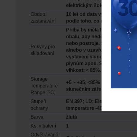
elektrickým šokem.
Období
10 let od data výroby nebo 5 le
zastarávání
podle toho, co nastane dříve.
Přilba by měla být přepravov
obalu, aby nedošlo k náhodn
nebo postroje. Skladujte ve 
Pokyny pro
a/nebo v uzavřené skříni, aby
skladování
vystavení slunečnímu záření, 
plynům apod. Skladovací teplo
vlhkost: < 85%.
Storage
+5 ~ +35, <85% relativní vlhko
Temperature
slunečním zářením
Range [?C]
Stupeň
EN 397; LD; Electrical insulati
ochrany
temperature -40°C; EN 12492; e
Barva
žlutá
Ks. v balení
1
Odvětrávaná|