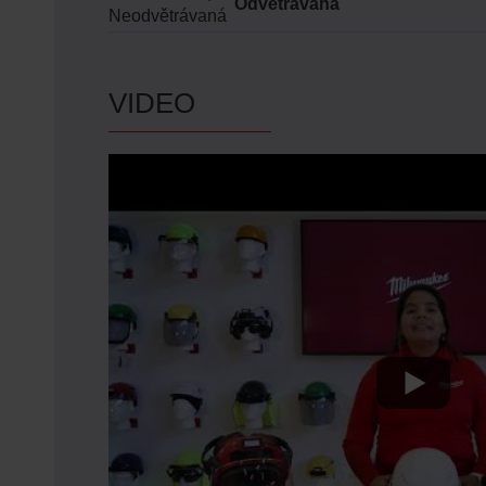
Odvětrávaná
Neodvětrávaná
VIDEO