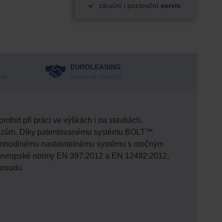
záruční i pozáruční
servis
EUROLEASING
ček
nákup na splátky!
mfort při práci ve výškách i na stavbách.
 nárazům. Díky patentovanému systému BOLT™
íky pohodlnému nastavitelnému systému s otočným
uje evropské normy EN 397:2012 a EN 12492:2012,
proudu.