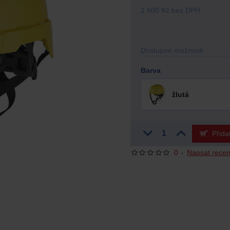
2 600 Kč bez DPH
Dostupné možnosti
Barva
žlutá
Přida
0
-
Napsat recen