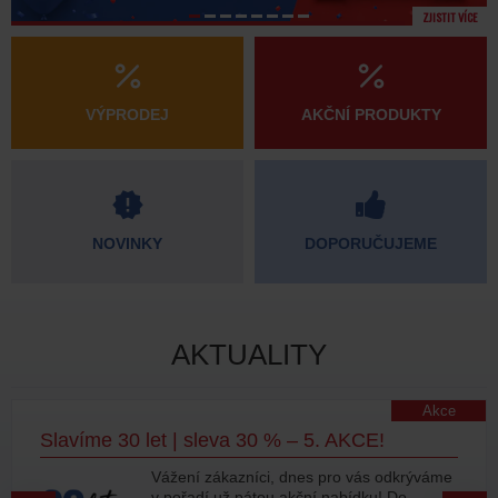
ZJISTIT VÍCE
VÝPRODEJ
AKČNÍ PRODUKTY
NOVINKY
DOPORUČUJEME
AKTUALITY
Akce
Slavíme 30 let | sleva 30 % – 5. AKCE!
Vážení zákazníci, dnes pro vás odkrýváme
v pořadí už pátou akční nabídku! Do