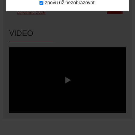
znovu už nezobrazovat
Milwaukee news – březen 2026 až
červenec 2026
VIDEO