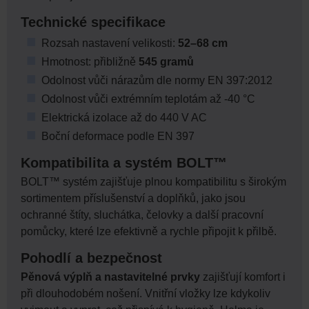
Technické specifikace
Rozsah nastavení velikosti:
52–68 cm
Hmotnost: přibližně
545 gramů
Odolnost vůči nárazům dle normy EN 397:2012
Odolnost vůči extrémním teplotám až -40 °C
Elektrická izolace až do 440 V AC
Boční deformace podle EN 397
Kompatibilita a systém BOLT™
BOLT™ systém zajišťuje plnou kompatibilitu s širokým
sortimentem příslušenství a doplňků, jako jsou
ochranné štíty, sluchátka, čelovky a další pracovní
pomůcky, které lze efektivně a rychle připojit k přilbě.
Pohodlí a bezpečnost
Pěnová výplň a nastavitelné prvky
zajišťují komfort i
při dlouhodobém nošení. Vnitřní vložky lze kdykoliv