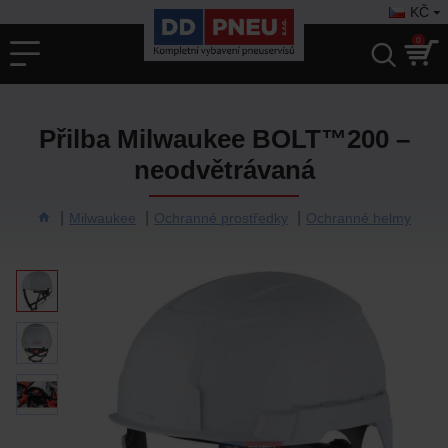
KČ
0
Přilba Milwaukee BOLT™200 –
neodvětrávaná
Milwaukee
Ochranné prostředky
Ochranné helmy