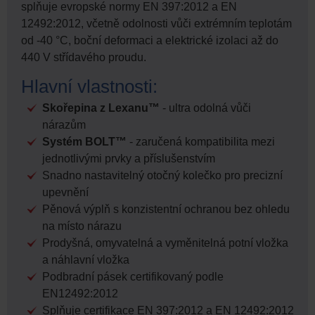
splňuje evropské normy EN 397:2012 a EN
12492:2012, včetně odolnosti vůči extrémním teplotám
od -40 °C, boční deformaci a elektrické izolaci až do
440 V střídavého proudu.
Hlavní vlastnosti:
Skořepina z Lexanu™
- ultra odolná vůči
nárazům
Systém BOLT™
- zaručená kompatibilita mezi
jednotlivými prvky a příslušenstvím
Snadno nastavitelný otočný kolečko pro precizní
upevnění
Pěnová výplň s konzistentní ochranou bez ohledu
na místo nárazu
Prodyšná, omyvatelná a vyměnitelná potní vložka
a náhlavní vložka
Podbradní pásek certifikovaný podle
EN12492:2012
Splňuje certifikace EN 397:2012 a EN 12492:2012