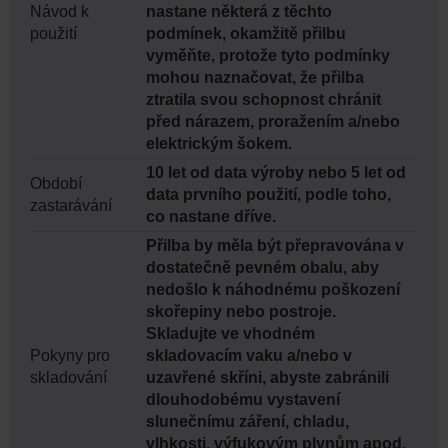
Návod k
nastane některá z těchto
použití
podmínek, okamžitě přilbu
vyměňte, protože tyto podmínky
mohou naznačovat, že přilba
ztratila svou schopnost chránit
před nárazem, proražením a/nebo
elektrickým šokem.
10 let od data výroby nebo 5 let od
Období
data prvního použití, podle toho,
zastarávání
co nastane dříve.
Přilba by měla být přepravována v
dostatečně pevném obalu, aby
nedošlo k náhodnému poškození
skořepiny nebo postroje.
Skladujte ve vhodném
Pokyny pro
skladovacím vaku a/nebo v
skladování
uzavřené skříni, abyste zabránili
dlouhodobému vystavení
slunečnímu záření, chladu,
vlhkosti, výfukovým plynům apod.