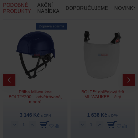
PODOBNÉ
AKČNÍ
DOPORUČUJEME
NOVINKY
PRODUKTY
NABÍDKA
Doprava zdarma
Přilba Milwaukee
BOLT™ obličejový štít
BOLT™200 – odvětrávaná,
MILWAUKEE – čirý
modrá
3 146 Kč
1 636 Kč
s DPH
s DPH