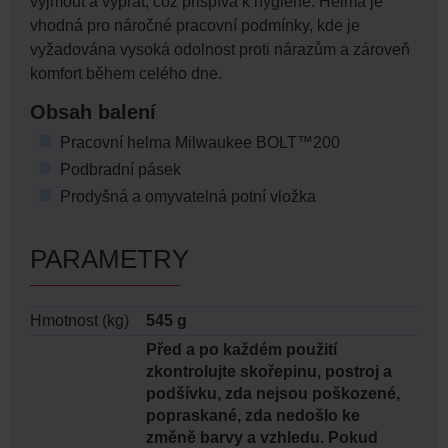
vyjmout a vyprat, což přispívá k hygieně. Helma je
vhodná pro náročné pracovní podmínky, kde je
vyžadována vysoká odolnost proti nárazům a zároveň
komfort během celého dne.
Obsah balení
Pracovní helma Milwaukee BOLT™200
Podbradní pásek
Prodyšná a omyvatelná potní vložka
PARAMETRY
Hmotnost (kg)
545 g
Před a po každém použití
zkontrolujte skořepinu, postroj a
podšívku, zda nejsou poškozené,
popraskané, zda nedošlo ke
změně barvy a vzhledu. Pokud