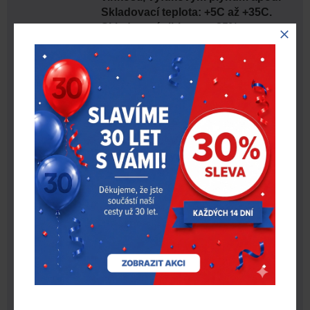
Skladovací teplota: +5C až +35C.
Skladovací vlhkost: < 85%.
Storage
+5 ~ +35, <85% relativní vlhkost,
Temperature
chraňte před přímým slunečním
Range [?C]
zářením
EN 397; LD; Electrical insulation
Stupeň
440 V a.c.; Extreme temperature
ochrany
-40°C; EN 12492; except clause
4,1.4
Barva
bílá
Ks. v balení
1
Odvětrávaná|
Nedovětrávaná
Neodvětrávaná
KE STAŽENÍ
Název souboru
Stáhnout