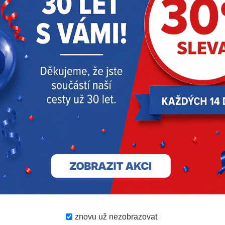
Ofsetový šroubovák
Sada vrtáků, bitů a
MILWAUKEE – OSD2
nástrčných klíčů
MILWAUKEE
SHOCKWAVE – 40 ks
1 310 Kč
2 422 Kč
1 077 Kč
s DPH
s DPH
RECENZE
NAPSAT RECENZI
znovu už nezobrazovat
Prosím
přihlaste se
nebo
se registrujte
pro napsání recenze