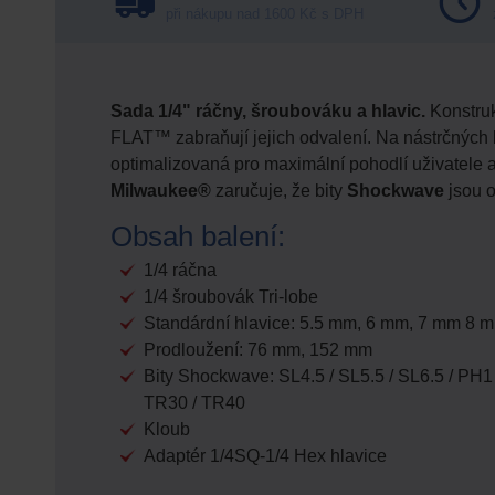
při nákupu nad 1600 Kč s DPH
Sada 1/4" ráčny, šroubováku a hlavic.
Konstruk
FLAT™ zabraňují jejich odvalení. Na nástrčných k
optimalizovaná pro maximální pohodlí uživatel
Milwaukee®
zaručuje, že bity
Shockwave
jsou o
Obsah balení:
1/4 ráčna
1/4 šroubovák Tri-lobe
Standárdní hlavice: 5.5 mm, 6 mm, 7 mm 8
Prodloužení: 76 mm, 152 mm
Bity Shockwave: SL4.5 / SL5.5 / SL6.5 / PH1
TR30 / TR40
Kloub
Adaptér 1/4SQ-1/4 Hex hlavice