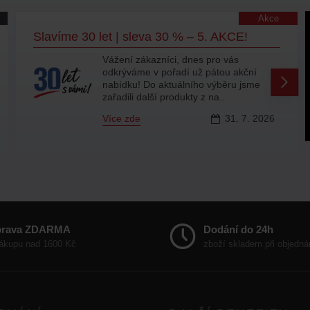
Akce
Slavíme 30 let | sleva 30 % – 4. AKCE!
Vážení zákazníci, slavit rozhodně
nepřestáváme a přinášíme vám
další porci produktů se slevou 30 %. Ať
už chcete jen doplnit záso..
Více zde
16.
7.
2026
prava ZDARMA
Dodání do 24h
nákupu nad 1600 Kč
zboží skladem při objedná