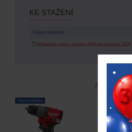
KE STAŽENÍ
Název souboru
Milwaukee news – březen 2026 až červenec 2026
PODOBNÉ P
-19 %