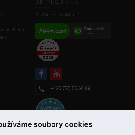
DD PNEU s.r.o.
ení
"Počítejte s kvalitou..."
í
uální přístup
níky
+420 775 55 66 99
oužíváme soubory cookies