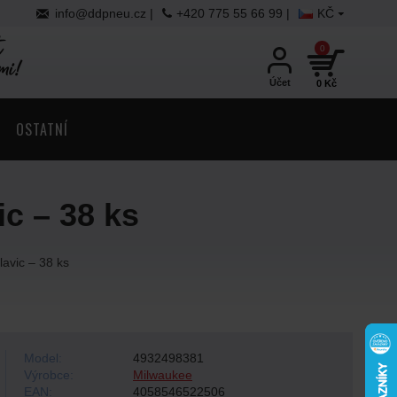
info@ddpneu.cz
|
+420 775 55 66 99 |
KČ
0
Účet
0 Kč
OSTATNÍ
ic – 38 ks
lavic – 38 ks
Model:
4932498381
Výrobce:
Milwaukee
EAN:
4058546522506