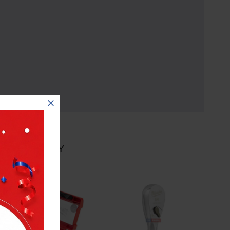
E
NOVINKY
-21 %
-19 %