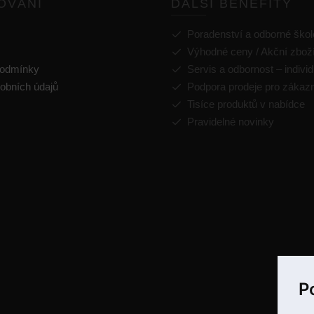
OVÁNÍ
DALŠÍ BENEFITY
Poradenství a odborné škol
Výhodné ceny / Akční zbož
podmínky
Servis a odbornost – individ
obních údajů
Podpora prodeje pro zákaz
Tisíce produktů v nabídce
Pravidelné novinky
P