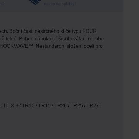
ček
nákup na splátky!
ech. Boční části nástrčného klíče typu FOUR
o čitelné. Pohodlná rukojeť šroubováku Tri-Lobe
y SHOCKWAVE™. Nestandardní složení oceli pro
 / HEX 8 / TR10 / TR15 / TR20 / TR25 / TR27 /