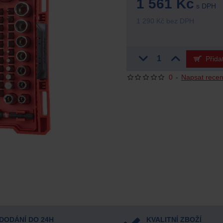
1 561 Kč
s DPH
1 290 Kč bez DPH
Přida
0
-
Napsat recen
DODÁNÍ DO 24H
KVALITNÍ ZBOŽÍ