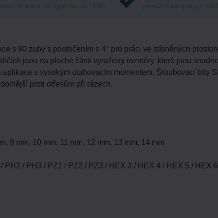
zboží skladem při objednání do 14:00
převážně evropských zna
ce s 90 zuby s pootočením o 4° pro práci ve stísněných prostor
líčích jsou na ploché části vyraženy rozměry, které jsou snadn
e a aplikace s vysokým utahovacím momentem. Šroubovací bit
dolnější proti otřesům při rázech.
 mm, 9 mm, 10 mm, 11 mm, 12 mm, 13 mm, 14 mm
 / PH2 / PH3 / PZ1 / PZ2 / PZ3 / HEX 3 / HEX 4 / HEX 5 / HEX 6