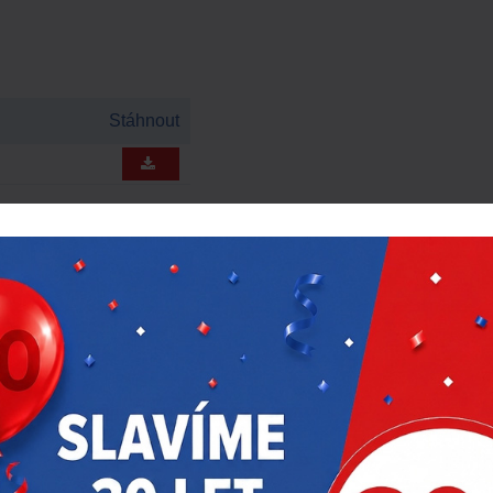
Stáhnout
RODUKTY
AKČNÍ NABÍDKA
DOPORUČUJEM
Doprava zdarma
-18 %