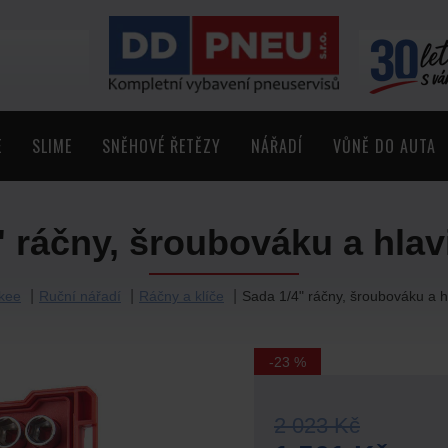
E
SLIME
SNĚHOVÉ ŘETĚZY
NÁŘADÍ
VŮNĚ DO AUTA
 ráčny, šroubováku a hlav
kee
Ruční nářadí
Ráčny a klíče
Sada 1/4" ráčny, šroubováku a h
-23 %
2 023 Kč