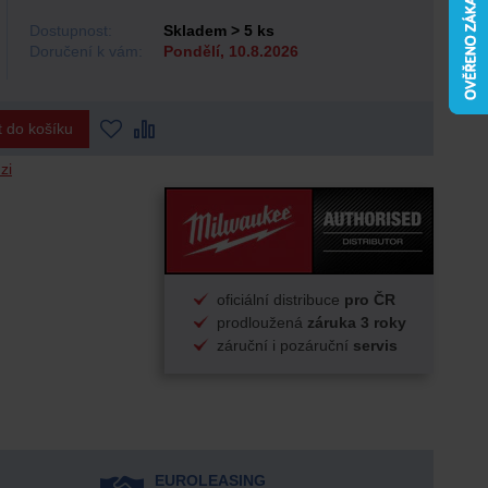
Dostupnost:
Skladem > 5 ks
Doručení k vám:
Pondělí, 10.8.2026
t do košíku
zi
oficiální distribuce
pro ČR
prodloužená
záruka 3 roky
záruční i pozáruční
servis
EUROLEASING