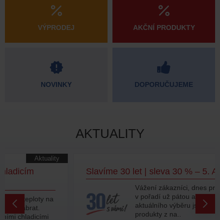
VÝPRODEJ
AKČNÍ PRODUKTY
NOVINKY
DOPORUČUJEME
AKTUALITY
Akce
Slavíme 30 let | sleva 30 % – 5. AKCE!
Vážení zákazníci, dnes pro vás odkrýváme
v pořadí už pátou akční nabídku! Do
aktuálního výběru jsme zařadili další
produkty z na..