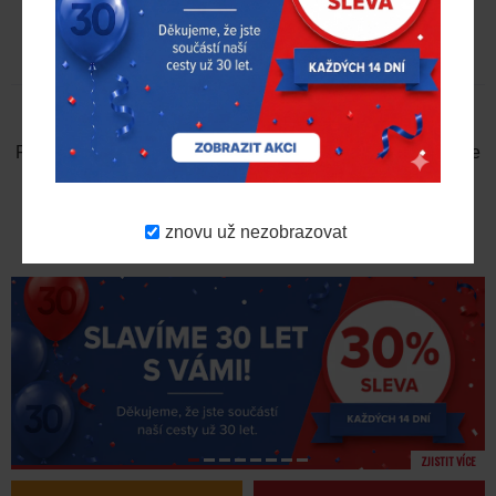
RECENZE
NAPSAT RECENZI
Prosím
přihlaste se
nebo
se registrujte
pro napsání recenze
znovu už nezobrazovat
ZJISTIT VÍCE