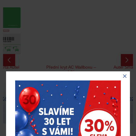
Doprava zdarma
Přední kryt AC Wallboxu –
Autel Smart Meter 3F AC
bílý
593 Kč
4 102 Kč
s DPH
s DPH