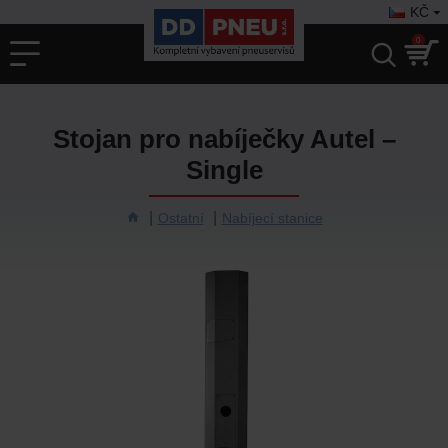
KČ
0
Stojan pro nabíječky Autel –
Single
Ostatní
Nabíjecí stanice