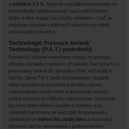
o
přibližně 3,3 %
. Správně nahuštěné pneumatiky se
rovnoměrněji opotřebovávají, mají kratší brzdnou
dráhu a lépe reagují na pohyby volantem — což se
projevuje zejména v kritických situacích na mokré
nebo kluzkém povrchu.
Technologie Pressure Airlock
Technology (P.A.T.) podrobněji
Konvenční tužkové manometry fungují na principu
přímého kontaktu s ventilem, při kterém část vzduchu z
pneumatiky unikne do atmosféry dříve, než dojde k
odečtu. Slime P.A.T. tento mechanismus zásadně
mění: speciální dvoustupňové těsnění nejprve
vzduchotěsně uzavře ventil a teprve poté umožní
průtok vzduchu do měřicího mechanismu. Vzduch je
po celou dobu měření uzavřen v systému a po
odejmutí manometru se vrátí zpět do pneumatiky.
Výsledkem je
měření bez ztráty tlaku
a maximální
přesnost odečtu, srovnatelná s profesionálními