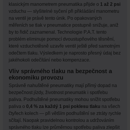
klasickým manometrem pneumatika přijde o
1 až 2 psi
vzduchu — slyšitelné syčení při přikládání manometru
na ventil je právě tento únik. Po opakovaných
měřeních se tlak v pneumatice postupně snižuje, aniž
by to řidič zaznamenal. Technologie P.A.T. tento
problém eliminuje pomocí dvoustupňového těsnění,
které vzduchotěsně uzavře ventil ještě před samotným
odečtem tlaku. Výsledkem je naprosto přesný údaj bez
jakéhokoli odečítání nebo kompenzace.
Vliv správného tlaku na bezpečnost a
ekonomiku provozu
Správně nahuštěné pneumatiky mají přímý dopad na
bezpečnost jízdy, životnost pneumatik i spotřebu
paliva. Podhuštěné pneumatiky mohou snížit spotřebu
paliva o
0,4 % za každý 1 psi poklesu tlaku
na všech
čtyřech kolech — při větším podhuštění se ztráty rychle
sčítají. Naopak pravidelnou kontrolou a udržováním
správného tlaku lze průměrnou spotřebu paliva zlepšit