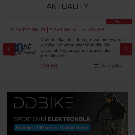
AKTUALITY
Akce
Slavíme 30 let | sleva 30 % – 5. AKCE!
Vážení zákazníci, dnes pro vás odkrýváme
v pořadí už pátou akční nabídku! Do
aktuálního výběru jsme zařadili další
produkty z na..
Více zde
31.
7.
2026