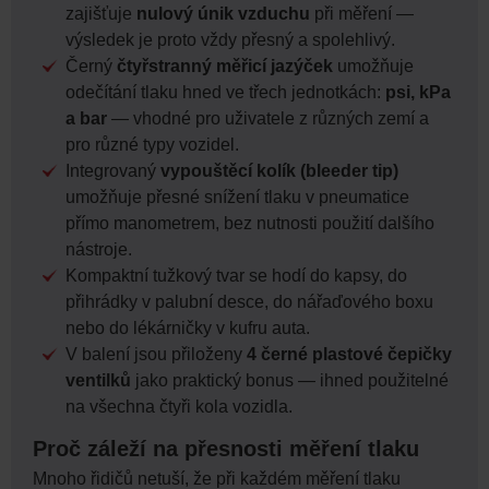
zajišťuje
nulový únik vzduchu
při měření —
výsledek je proto vždy přesný a spolehlivý.
Černý
čtyřstranný měřicí jazýček
umožňuje
odečítání tlaku hned ve třech jednotkách:
psi, kPa
a bar
— vhodné pro uživatele z různých zemí a
pro různé typy vozidel.
Integrovaný
vypouštěcí kolík (bleeder tip)
umožňuje přesné snížení tlaku v pneumatice
přímo manometrem, bez nutnosti použití dalšího
nástroje.
Kompaktní tužkový tvar se hodí do kapsy, do
přihrádky v palubní desce, do nářaďového boxu
nebo do lékárničky v kufru auta.
V balení jsou přiloženy
4 černé plastové čepičky
ventilků
jako praktický bonus — ihned použitelné
na všechna čtyři kola vozidla.
Proč záleží na přesnosti měření tlaku
Mnoho řidičů netuší, že při každém měření tlaku