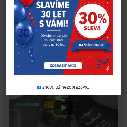
vypustit přebytečný vzduch — například pokud jste při
huštění překročili doporučený tlak. Není tak nutné
hledat špičatý předmět nebo použít samostatný nástroj.
Tento detail výrazně urychluje a zpřesňuje celý proces
kontroly a nastavení tlaku přímo u vozidla.
VIDEO
znovu už nezobrazovat