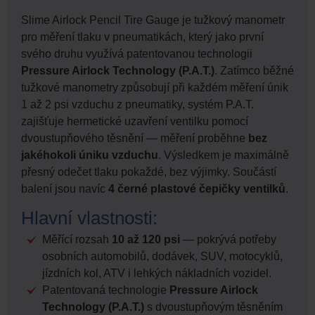
Slime Airlock Pencil Tire Gauge je tužkový manometr
pro měření tlaku v pneumatikách, který jako první
svého druhu využívá patentovanou technologii
Pressure Airlock Technology (P.A.T.)
. Zatímco běžné
tužkové manometry způsobují při každém měření únik
1 až 2 psi vzduchu z pneumatiky, systém P.A.T.
zajišťuje hermetické uzavření ventilku pomocí
dvoustupňového těsnění — měření proběhne
bez
jakéhokoli úniku vzduchu
. Výsledkem je maximálně
přesný odečet tlaku pokaždé, bez výjimky. Součástí
balení jsou navíc
4 černé plastové čepičky ventilků
.
Hlavní vlastnosti:
Měřící rozsah
10 až 120 psi
— pokrývá potřeby
osobních automobilů, dodávek, SUV, motocyklů,
jízdních kol, ATV i lehkých nákladních vozidel.
Patentovaná technologie
Pressure Airlock
Technology (P.A.T.)
s dvoustupňovým těsněním