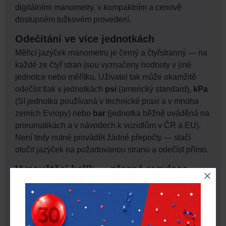
digitálními manometry, v kompaktním a cenově
dostupném tužkovém provedení.
Odečítání ve více jednotkách
Měřicí jazýček manometru je černý a čtyřstranný — na
každé ze čtyř stran jsou vyznačeny hodnoty v jiné
jednotce nebo měřítku. Uživatel tak může okamžitě
odečíst tlak v jednotkách
psi
(americký standard),
kPa
(SI jednotka používaná v technické praxi a v mnoha
zemích Evropy) nebo
bar
(jednotka běžně uváděná na
pneumatikách a v návodech k vozidlům v ČR a EU).
Není tedy nutné provádět žádné přepočty — stačí
otočit jazýček na požadovanou stranu a odečíst přímo.
Vypouštěcí kolík — přesná regulace
tlaku na místě
Součástí manometru je
vypouštěcí kolík (bleeder tip)
umístěný v zadní části přístroje. Pomocí tohoto kolíku
lze stlačit ventilkové jádro a z pneumatiky přesně