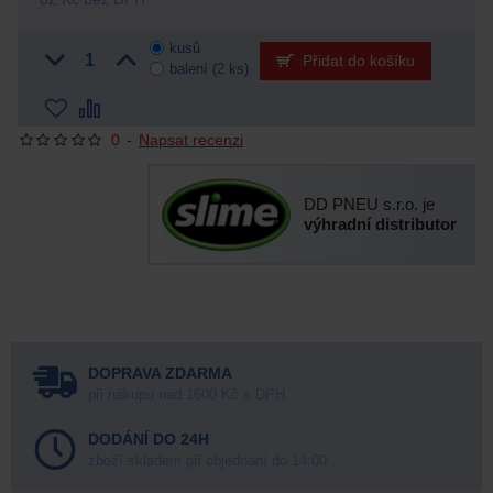
kusů
Přidat do košíku
balení (2 ks)
0
-
Napsat recenzi
DD PNEU s.r.o. je
výhradní distributor
DOPRAVA ZDARMA
při nákupu nad 1600 Kč s DPH
DODÁNÍ DO 24H
zboží skladem při objednání do 14:00