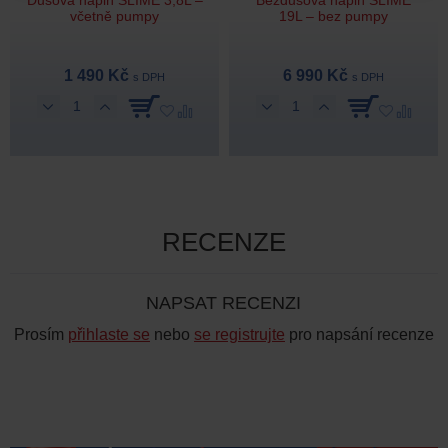
Dušová náplň SLIME 3,8L –
Bezdušová náplň SLIME
včetně pumpy
19L – bez pumpy
1 490 Kč
6 990 Kč
s DPH
s DPH
RECENZE
NAPSAT RECENZI
Prosím
přihlaste se
nebo
se registrujte
pro napsání recenze