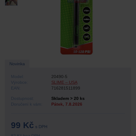
Novinka
Model:
20490-5
Výrobce:
SLIME – USA
EAN:
716281511899
Dostupnost:
Skladem > 20 ks
Doručení k vám:
Pátek, 7.8.2026
99 Kč
s DPH
82 Kč bez DPH