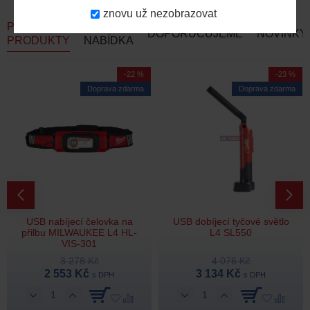
znovu už nezobrazovat
PODOBNÉ
AKČNÍ
DOPORUČUJEME
NOVINKY
PRODUKTY
NABÍDKA
-22 %
-23 %
Doprava zdarma
Doprava zdarma
USB nabíjecí čelovka na
USB dobíjecí tyčové světlo
přilbu MILWAUKEE L4 HL-
L4 SL550
VIS-301
3 278 Kč
4 076 Kč
2 553 Kč
3 134 Kč
s DPH
s DPH