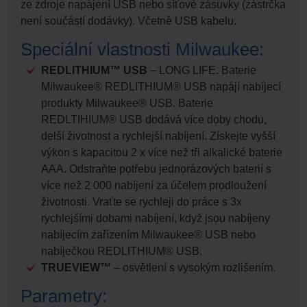
ze zdroje napájení USB nebo síťové zásuvky (zástrčka
není součástí dodávky). Včetně USB kabelu.
Speciální vlastnosti Milwaukee:
REDLITHIUM™ USB
– LONG LIFE. Baterie
Milwaukee® REDLITHIUM® USB napájí nabíjecí
produkty Milwaukee® USB. Baterie
REDLTIHIUM® USB dodává více doby chodu,
delší životnost a rychlejší nabíjení. Získejte vyšší
výkon s kapacitou 2 x více než tři alkalické baterie
AAA. Odstraňte potřebu jednorázových baterií s
více než 2 000 nabíjení za účelem prodloužení
životnosti. Vraťte se rychleji do práce s 3x
rychlejšími dobami nabíjení, když jsou nabíjeny
nabíjecím zařízením Milwaukee® USB nebo
nabíječkou REDLITHIUM® USB.
TRUEVIEW™
– osvětlení s vysokým rozlišením.
Parametry: