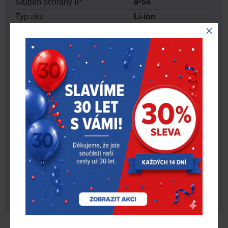
Stupeň ochrany IP
IP54
Typ aku
Li-ion
Včetně nabíječky
kabel USB
Spony pro
Vybavení
ochranné přilby
REDLITHIUM™
Systém
USB
KE STAŽENÍ
Název souboru
Stáhnout
Produktový list Milwaukee L4 HL - led
svítilna
Milwaukee news – březen 2026 až
červenec 2026