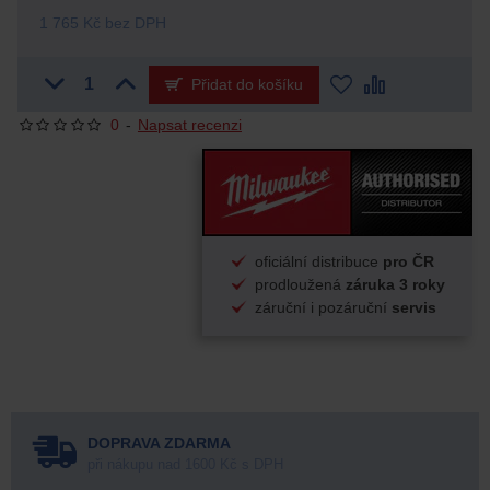
1 765 Kč bez DPH
Přidat do košíku
0
-
Napsat recenzi
oficiální distribuce
pro ČR
prodloužená
záruka 3 roky
záruční i pozáruční
servis
DOPRAVA ZDARMA
při nákupu nad 1600 Kč s DPH