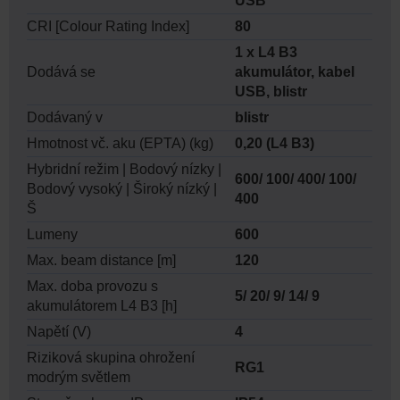
USB
CRI [Colour Rating Index]
80
1 x L4 B3
Dodává se
akumulátor, kabel
USB, blistr
Dodávaný v
blistr
Hmotnost vč. aku (EPTA) (kg)
0,20 (L4 B3)
Hybridní režim | Bodový nízky |
600/ 100/ 400/ 100/
Bodový vysoký | Široký nízký |
400
Š
Lumeny
600
Max. beam distance [m]
120
Max. doba provozu s
5/ 20/ 9/ 14/ 9
akumulátorem L4 B3 [h]
Napětí (V)
4
Riziková skupina ohrožení
RG1
modrým světlem