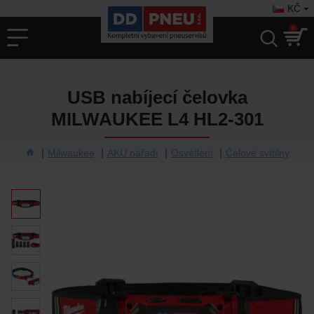
KČ
0
USB nabíjecí čelovka
MILWAUKEE L4 HL2-301
Milwaukee
AKU nářadí
Osvětlení
Čelové svítilny