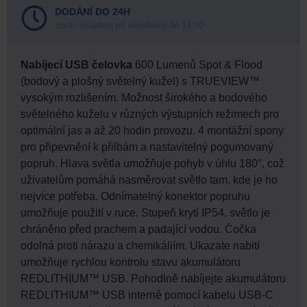
DODÁNÍ DO 24H
zboží skladem při objednání do 14:00
Nabíjecí USB čelovka
600 Lumenů Spot & Flood
(bodový a plošný světelný kužel) s TRUEVIEW™
vysokým rozlišením. Možnost širokého a bodového
světelného kuželu v různých výstupních režimech pro
optimální jas a až 20 hodin provozu. 4 montážní spony
pro připevnění k přilbám a nastavitelný pogumovaný
popruh. Hlava světla umožňuje pohyb v úhlu 180°, což
uživatelům pomáhá nasměrovat světlo tam, kde je ho
nejvíce potřeba. Odnímatelný konektor popruhu
umožňuje použití v ruce. Stupeň krytí IP54, světlo je
chráněno před prachem a padající vodou. Čočka
odolná proti nárazu a chemikáliím. Ukazate nabití
umožňuje rychlou kontrolu stavu akumulátoru
REDLITHIUM™ USB. Pohodlně nabíjejte akumulátoru
REDLITHIUM™ USB interně pomocí kabelu USB-C