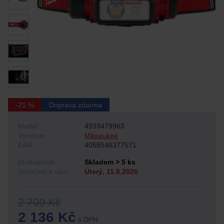
-21 %
Doprava zdarma
Model:
4933479963
Výrobce:
Milwaukee
EAN:
4058546377571
Dostupnost:
Skladem > 5 ks
Doručení k vám:
Úterý, 11.8.2026
2 709 Kč
2 136 Kč
s DPH