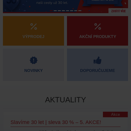
ZJISTIT VÍCE
VÝPRODEJ
AKČNÍ PRODUKTY
NOVINKY
DOPORUČUJEME
AKTUALITY
Akce
Slavíme 30 let | sleva 30 % – 5. AKCE!