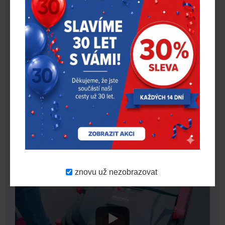
Rychlonabíječka
MILWAUKEE M12-18 FC
1 451 Kč
VIDEO
znovu už nezobrazovat