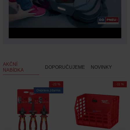
AKČNÍ
DOPORUČUJEME
NOVINKY
NABÍDKA
-22 %
-11 %
Doprava zdarma