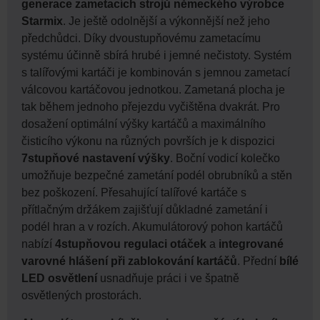
generace zametacích strojů německého výrobce
Starmix
. Je ještě odolnější a výkonnější než jeho
předchůdci. Díky dvoustupňovému zametacímu
systému účinně sbírá hrubé i jemné nečistoty. Systém
s talířovými kartáči je kombinován s jemnou zametací
válcovou kartáčovou jednotkou. Zametaná plocha je
tak během jednoho přejezdu vyčištěna dvakrát. Pro
dosažení optimální výšky kartáčů a maximálního
čisticího výkonu na různých površích je k dispozici
7stupňové nastavení výšky
. Boční vodicí kolečko
umožňuje bezpečné zametání podél obrubníků a stěn
bez poškození. Přesahující talířové kartáče s
přítlačným držákem zajišťují důkladné zametání i
podél hran a v rozích. Akumulátorový pohon kartáčů
nabízí
4stupňovou regulaci otáček
a
integrované
varovné hlášení při zablokování kartáčů
. Přední
bílé
LED osvětlení
usnadňuje práci i ve špatně
osvětlených prostorách.