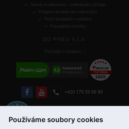
Servis a odbornost – individuální přístup
Podpora prodeje pro zákazníky
Tisíce produktů v nabídce
Pravidelné novinky
DD PNEU s.r.o.
"Počítejte s kvalitou..."
+420 775 55 66 99
Používáme soubory cookies