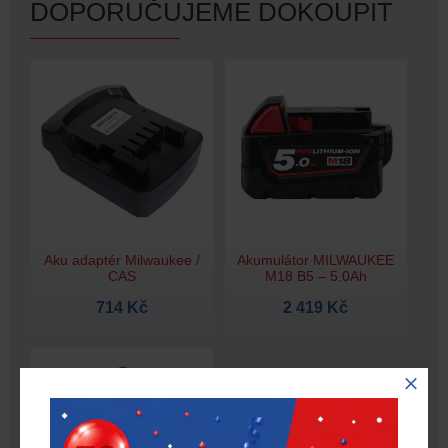
DOPORUČUJEME DOKOUPIT
Aku adaptér Milwaukee /
Akumulátor MILWAUKEE
CAS
M18 B5 – 5.0Ah
714 Kč
2 419 Kč