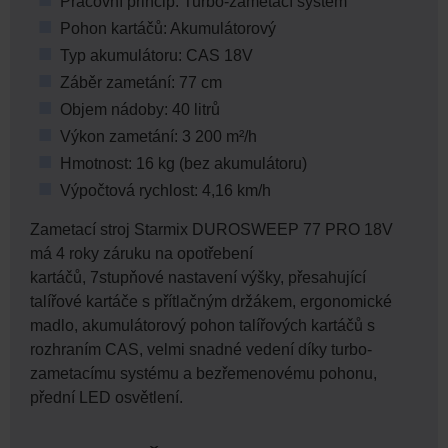
Pracovní princip: Turbo-zametací systém
Pohon kartáčů: Akumulátorový
Typ akumulátoru: CAS 18V
Záběr zametání: 77 cm
Objem nádoby: 40 litrů
Výkon zametání: 3 200 m²/h
Hmotnost: 16 kg (bez akumulátoru)
Výpočtová rychlost: 4,16 km/h
Zametací stroj Starmix DUROSWEEP 77 PRO 18V
má 4 roky záruku na opotřebení
kartáčů, 7stupňové nastavení výšky, přesahující
talířové kartáče s přítlačným držákem, ergonomické
madlo, akumulátorový pohon talířových kartáčů s
rozhraním CAS, velmi snadné vedení díky turbo-
zametacímu systému a bezřemenovému pohonu,
přední LED osvětlení.