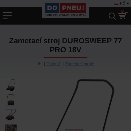
KČ
0
Zametací stroj DUROSWEEP 77
PRO 18V
Ostatní
Zametací stroje