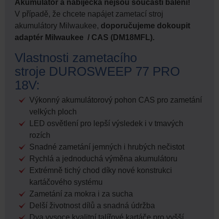
Akumulátor a nabíječka nejsou součástí balení!
V případě, že chcete napájet zametací stroj
akumulátory Milwaukee,
doporučujeme dokoupit
adaptér Milwaukee / CAS (DM18MFL).
Vlastnosti zametacího
stroje DUROSWEEP 77 PRO
18V:
Výkonný akumulátorový pohon CAS pro zametání
velkých ploch
LED osvětlení pro lepší výsledek i v tmavých
rozích
Snadné zametání jemných i hrubých nečistot
Rychlá a jednoduchá výměna akumulátoru
Extrémně tichý chod díky nové konstrukci
kartáčového systému
Zametání za mokra i za sucha
Delší životnost dílů a snadná údržba
Dva vysoce kvalitní talířové kartáče pro vyšší