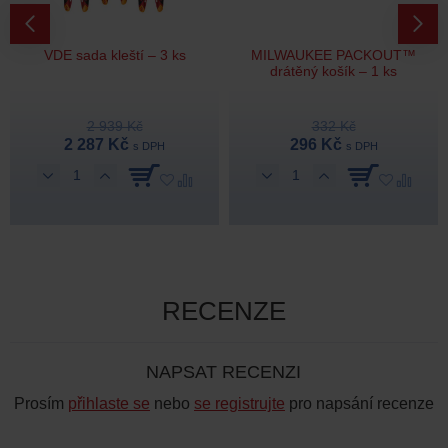
VDE sada kleští – 3 ks
MILWAUKEE PACKOUT™
drátěný košík – 1 ks
2 939 Kč
332 Kč
2 287 Kč
296 Kč
s DPH
s DPH
RECENZE
NAPSAT RECENZI
Prosím
přihlaste se
nebo
se registrujte
pro napsání recenze