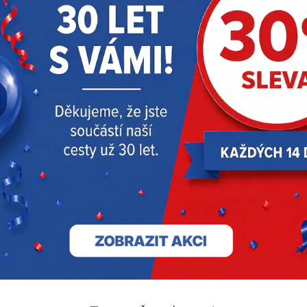
Hybridní triko
Hybridní triko
MILWAUKEE s krátkým
MILWAUKEE s krátkým
rukávem – modré
rukávem – šedé
711 Kč
711 Kč
593 Kč
593 Kč
s DPH
s DPH
RECENZE