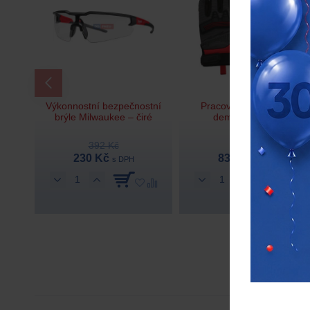
WORKSKIN™ vyhřívané
Výkonnostní bezpečnostní
tričko s USB
brýle Milwaukee –
zatmavené
392 Kč
5 231 Kč
230 Kč
s DPH
s DPH