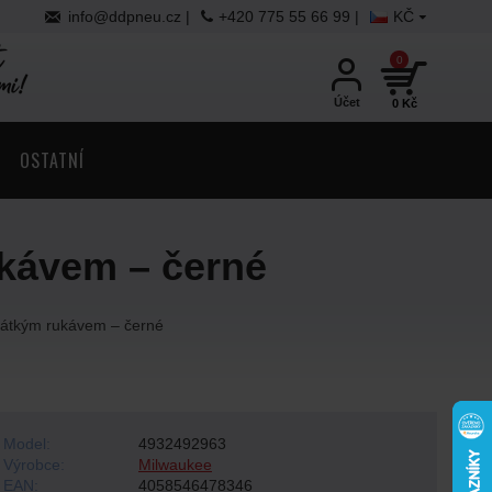
info@ddpneu.cz
|
+420 775 55 66 99 |
KČ
0
Účet
0 Kč
OSTATNÍ
ukávem – černé
rátkým rukávem – černé
Model:
4932492963
Výrobce:
Milwaukee
EAN:
4058546478346