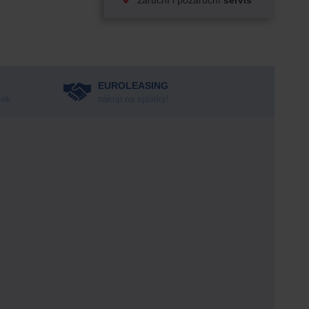
záruční i pozáruční
servis
EUROLEASING
ček
nákup na splátky!