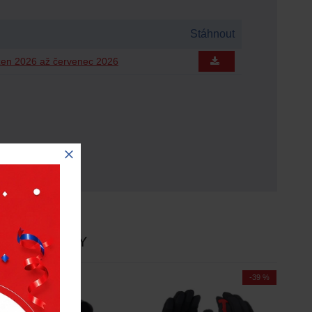
Stáhnout
zen 2026 až červenec 2026
E
NOVINKY