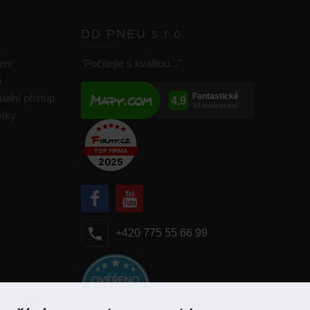
DD PNEU s.r.o.
ení
"Počítejte s kvalitou..."
í
uální přístup
níky
+420 775 55 66 99