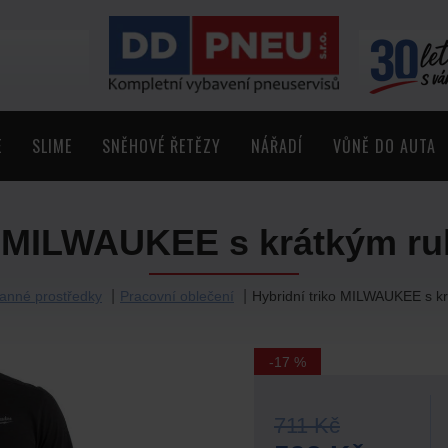
E
SLIME
SNĚHOVÉ ŘETĚZY
NÁŘADÍ
VŮNĚ DO AUTA
o MILWAUKEE s krátkým r
anné prostředky
Pracovní oblečení
Hybridní triko MILWAUKEE s k
-17 %
711 Kč