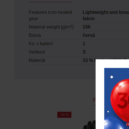
Features icon heated
Lightweight and brea
gear
fabric
Material weight [g|m?]
156
Barva
černá
Ks. v balení
1
Velikost
S
Materiál
33 % bavlna / 67 % P
PODOBNÉ P
-39 %
Doprava zdarma
-41 %