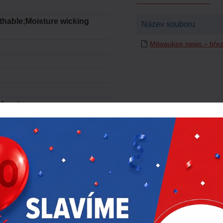
thable;Moisture wicking
Název souboru
Milwaukee news – bře
olyester
RODUKTY
AKČNÍ NABÍDKA
DOPORUČUJEM
-17 %
-17 %