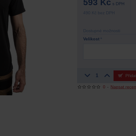
593 Kč
s DPH
490 Kč bez DPH
Dostupné možnosti
Velikost
Přida
0
-
Napsat recen