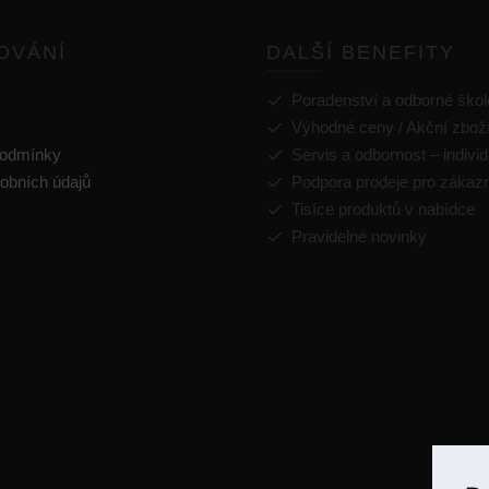
OVÁNÍ
DALŠÍ BENEFITY
Poradenství a odborné škol
Výhodné ceny / Akční zbož
podmínky
Servis a odbornost – individ
obních údajů
Podpora prodeje pro zákaz
Tisíce produktů v nabídce
Pravidelné novinky