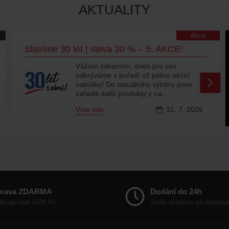
AKTUALITY
Akce
Slavíme 30 let | sleva 30 % – 4. AKCE!
Vážení zákazníci, slavit rozhodně
nepřestáváme a přinášíme vám
další porci produktů se slevou 30 %. Ať
už chcete jen doplnit záso..
Více zde
16.
7.
2026
prava ZDARMA
Dodání do 24h
nákupu nad 1600 Kč
zboží skladem při objedná