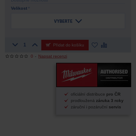
Dostupné možnosti
Velikost
Přidat do košíku
0
-
Napsat recenzi
oficiální distribuce
pro ČR
prodloužená
záruka 3 roky
záruční i pozáruční
servis