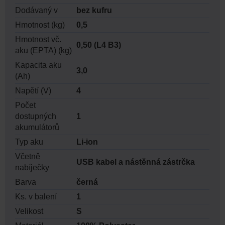
Dodávaný v
bez kufru
Hmotnost (kg)
0,5
Hmotnost vč.
0,50 (L4 B3)
aku (EPTA) (kg)
Kapacita aku
3,0
(Ah)
Napětí (V)
4
Počet
dostupných
1
akumulátorů
Typ aku
Li-ion
Včetně
USB kabel a nástěnná zástrčka
nabíječky
Barva
černá
Ks. v balení
1
Velikost
S