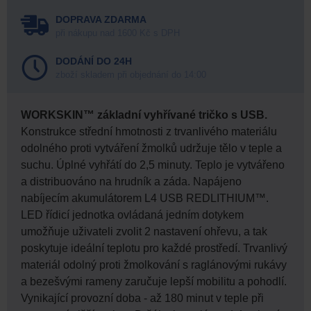
DOPRAVA ZDARMA
při nákupu nad 1600 Kč s DPH
DODÁNÍ DO 24H
zboží skladem při objednání do 14:00
WORKSKIN™ základní vyhřívané tričko s USB.
Konstrukce střední hmotnosti z trvanlivého materiálu
odolného proti vytváření žmolků udržuje tělo v teple a
suchu. Úplné vyhřátí do 2,5 minuty. Teplo je vytvářeno
a distribuováno na hrudník a záda. Napájeno
nabíjecím akumulátorem L4 USB REDLITHIUM™.
LED řídicí jednotka ovládaná jedním dotykem
umožňuje uživateli zvolit 2 nastavení ohřevu, a tak
poskytuje ideální teplotu pro každé prostředí. Trvanlivý
materiál odolný proti žmolkování s raglánovými rukávy
a bezešvými rameny zaručuje lepší mobilitu a pohodlí.
Vynikající provozní doba - až 180 minut v teple při