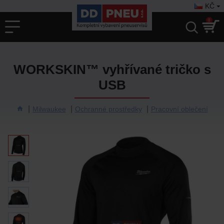
KČ
0
WORKSKIN™ vyhřívané tričko s
USB
Milwaukee
Ochranné prostředky
Pracovní oblečení