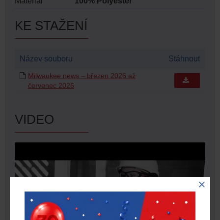
Materiál
100% Polyester
KE STAŽENÍ
Název souboru
Stáhnout
Milwaukee news – březen 2026 až
červenec 2026
VIDEO