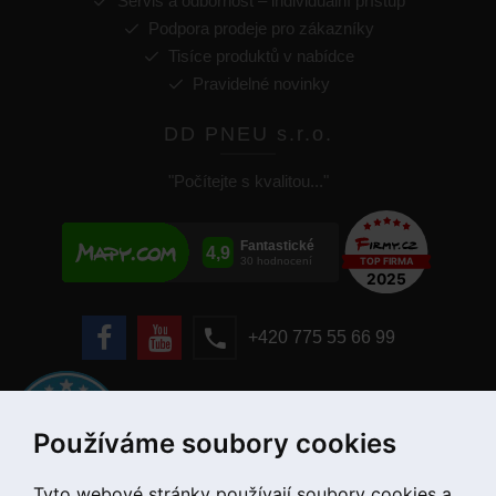
Servis a odbornost – individuální přístup
Podpora prodeje pro zákazníky
Tisíce produktů v nabídce
Pravidelné novinky
DD PNEU s.r.o.
"Počítejte s kvalitou..."
+420 775 55 66 99
Používáme soubory cookies
Tyto webové stránky používají soubory cookies a