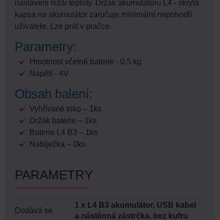
nastavení nižší teploty. Držák akumulátoru L4 - skrytá
kapsa na akumulátor zaručuje minimální nepohodlí
uživatele. Lze prát v pračce.
Parametry:
Hmotnost včetně baterie - 0,5 kg
Napětí - 4V
Obsah balení:
Vyhřívané triko – 1ks
Držák baterie – 1ks
Baterie L4 B3 – 1ks
Nabíječka – 0ks
PARAMETRY
1 x L4 B3 akumulátor, USB kabel
Dodává se
a nástěnná zástrčka, bez kufru