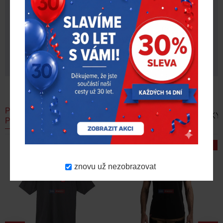
PODOBNÉ
AKČNÍ
DOPORUČUJEME
NOVINKY
PRODUKTY
NABÍDKA
-17 %
znovu už nezobrazovat